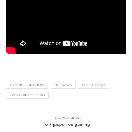
GAMING RIGHT NOW
H2P NEWS
HERE TO PLAY
TWO POINT MUSEUM
Προηγούμενο
Το 7ήμερο του gaming