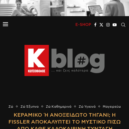
E-SHOP
Ζώ
Ζώ Έξυπνα
Ζώ Καθημερινά
Ζώ Υγιεινά
Μαγειρεύω
ΚΕΡΑΜΙΚΌ Ή ΑΝΟΞΕΊΔΩΤΟ ΤΗΓΆΝΙ; Η F
ISSLER ΑΠΟΚΑΛΎΠΤΕΙ ΤΟ ΜΥΣΤΙΚΌ ΠΊΣΩ Α
ΠΌ ΚΆΘΕ ΚΑΛΟΚΑΙΡΙΝΉ ΣΥΝΤΑΓΉ