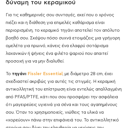
δύναμη του κεραμικού
Για τις καθημερινές σου συνταγές, εκεί που ο χρόνος
πιέζει και η διάθεση για επιμελές καθάρισμα είναι
περιορισμένη, το κεραμικό τηγάνι αποτελεί τον απόλυτο
βοηθό σου. Σκέψου πόσο συχνά ετοιμάζεις μια γρήγορη
ομελέτα για πρωινό, κάνεις ένα ελαφρύ σοτάρισμα
λαχανικών ή ψήνεις ένα φιλέτο ψαριού που απαιτεί
προσοχή για να μην διαλυθεί.
Το
τηγάνι
Fissler Essential
, με διάμετρο 28 cm, έχει
σχεδιαστεί ακριβώς για αυτές τις στιγμές. Η κεραμική
αντικολλητική του επίστρωση είναι εντελώς απαλλαγμένη
από PFAS/PTFE, κάτι που σου προσφέρει την ασφάλεια
ότι μαγειρεύεις υγιεινά για σένα και τους αγαπημένους
σου. Όταν το χρησιμοποιείς, νιώθεις τα υλικά να
«χορεύουν» πάνω στην επιφάνειά του. Το αντικολλητικό
στρώμα σου δίνει την ελευθερία να μειώσεις την