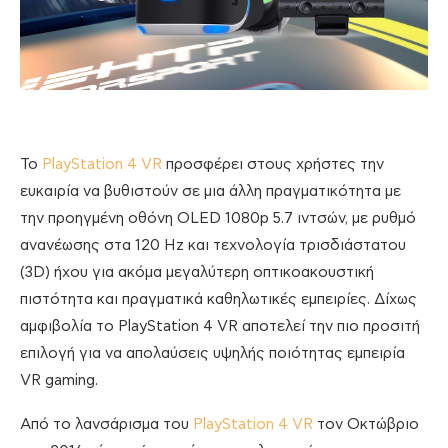
Το
PlayStation 4 VR
προσφέρει στους χρήστες την
ευκαιρία να βυθιστούν σε μια άλλη πραγματικότητα με
την προηγμένη οθόνη OLED 1080p 5.7 ιντσών, με ρυθμό
ανανέωσης στα 120 Hz και τεχνολογία τρισδιάστατου
(3D) ήχου για ακόμα μεγαλύτερη οπτικοακουστική
πιστότητα και πραγματικά καθηλωτικές εμπειρίες. Δίχως
αμφιβολία το PlayStation 4 VR αποτελεί την πιο προσιτή
επιλογή για να απολαύσεις υψηλής ποιότητας εμπειρία
VR gaming.
Από το λανσάρισμα του
PlayStation 4 VR
τον Οκτώβριο