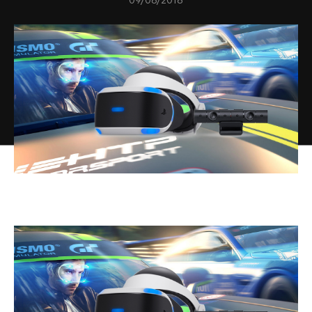
09/08/2018