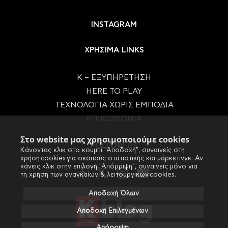
INSTAGRAM
ΧΡΗΣΙΜΑ LINKS
Κ – ΕΞΥΠΗΡΕΤΗΣΗ
HERE TO PLAY
ΤΕΧΝΟΛΟΓΙΑ ΧΩΡΙΣ ΕΜΠΟΔΙΑ
ΕΠΙΚΟΙΝΩΝΙΑ
Στο website μας χρησιμοποιούμε cookies
FOLLOW US
Κάνοντας κλικ στο κουμπί "Αποδοχή", συναινείς στη
χρήση cookies για σκοπούς στατιστικής και μάρκετινγκ. Αν
κάνεις κλικ στην επιλογή "Απόρριψη", συναινείς μόνο για
τη χρήση των αναγκαίων & λειτουργικών cookies.
Αποδοχή Όλων
Αποδοχή Επιλεγμένων
Απόρριψη