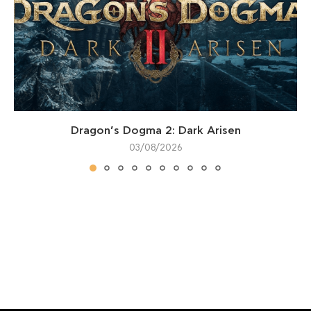
Dragon’s Dogma 2: Dark Arisen
03/08/2026