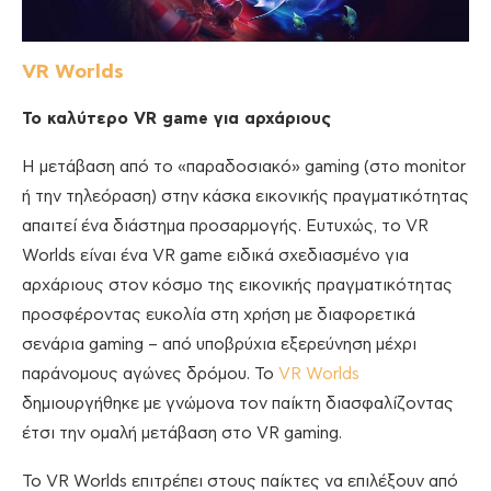
VR
Worlds
Το καλύτερο
VR
game για αρχάριους
Η μετάβαση από το «παραδοσιακό» gaming (στο monitor
ή την τηλεόραση) στην κάσκα εικονικής πραγματικότητας
απαιτεί ένα διάστημα προσαρμογής. Ευτυχώς, το VR
Worlds είναι ένα VR game ειδικά σχεδιασμένο για
αρχάριους στον κόσμο της εικονικής πραγματικότητας
προσφέροντας ευκολία στη χρήση με διαφορετικά
σενάρια gaming – από υποβρύχια εξερεύνηση μέχρι
παράνομους αγώνες δρόμου. Το
VR Worlds
δημιουργήθηκε με γνώμονα τον παίκτη διασφαλίζοντας
έτσι την ομαλή μετάβαση στο VR gaming.
Το VR Worlds επιτρέπει στους παίκτες να επιλέξουν από