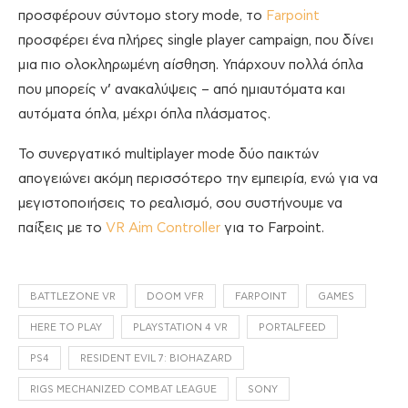
προσφέρουν σύντομο story mode, το
Farpoint
προσφέρει ένα πλήρες single player campaign, που δίνει
μια πιο ολοκληρωμένη αίσθηση. Υπάρχουν πολλά όπλα
που μπορείς ν’ ανακαλύψεις – από ημιαυτόματα και
αυτόματα όπλα, μέχρι όπλα πλάσματος.
Το συνεργατικό multiplayer mode δύο παικτών
απογειώνει ακόμη περισσότερο την εμπειρία, ενώ για να
μεγιστοποιήσεις το ρεαλισμό, σου συστήνουμε να
παίξεις με το
VR Aim Controller
για το Farpoint.
BATTLEZONE VR
DOOM VFR
FARPOINT
GAMES
HERE TO PLAY
PLAYSTATION 4 VR
PORTALFEED
PS4
RESIDENT EVIL 7: BIOHAZARD
RIGS MECHANIZED COMBAT LEAGUE
SONY