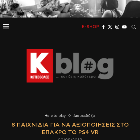
E-SHOP
Here to play
Διασκεδάζω
8 ΠΑΙΧΝΊΔΙΑ ΓΙΑ ΝΑ ΑΞΙΟΠΟΙΉΣΕΙΣ ΣΤΟ
ΈΠΑΚΡΟ ΤΟ PS4 VR