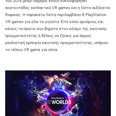
του 2016 μέχρι σήμερα, έχουν κυκλοφορήσει
εκατοντάδες εκπληκτικά VR games και η λίστα αυξάνεται
διαρκώς. Η παρακάτω λίστα περιλαμβάνει 8 PlayStation
VR games για όλα τα γούστα: Είτε είσαι αρχάριος και
κάνεις τα πρώτα σου βήματα στον κόσμο της εικονικής
πραγματικότητας ή θέλεις να ζήσεις μια άκρως
ρεαλιστική εμπειρία εικονικής πραγματικότητας, υπάρχει
το τέλειο VR game για σένα.