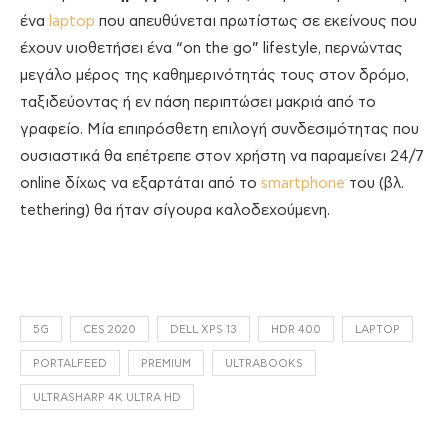
ένα
laptop
που απευθύνεται πρωτίστως σε εκείνους που
έχουν υιοθετήσει ένα “on the go” lifestyle, περνώντας
μεγάλο μέρος της καθημερινότητάς τους στον δρόμο,
ταξιδεύοντας ή εν πάση περιπτώσει μακριά από το
γραφείο. Μία επιπρόσθετη επιλογή συνδεσιμότητας που
ουσιαστικά θα επέτρεπε στον χρήστη να παραμείνει 24/7
online δίχως να εξαρτάται από το
smartphone
του (βλ.
tethering) θα ήταν σίγουρα καλοδεχούμενη.
5G
CES 2020
DELL XPS 13
HDR 400
LAPTOP
PORTALFEED
PREMIUM
ULTRABOOKS
ULTRASHARP 4K ULTRA HD