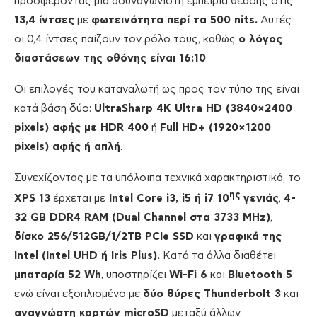
προσφέροντας μία ασυναγώνιστη εμπειρία θέασης στις
13,4 ίντσες
με
φωτεινότητα περί τα 500 nits.
Αυτές
οι 0,4 ίντσες παίζουν τον ρόλο τους, καθώς
ο λόγος
διαστάσεων της οθόνης είναι 16:10
.
Οι επιλογές του καταναλωτή ως προς τον τύπο της είναι
κατά βάση δύο:
UltraSharp 4K Ultra HD (3840×2400
pixels) αφής με HDR 400
ή
Full HD+ (1920×1200
pixels) αφής ή απλή
.
Συνεχίζοντας με τα υπόλοιπα τεχνικά χαρακτηριστικά, το
ης
XPS 13
έρχεται με
Intel Core i3, i5 ή i7 10
γενιάς
,
4-
32 GB DDR4 RAM (Dual Channel στα 3733 MHz)
,
δίσκο 256/512GB/1/2TB PCIe SSD
και
γραφικά της
Intel (Intel UHD ή Iris Plus).
Κατά τα άλλα διαθέτει
μπαταρία 52 Wh
, υποστηρίζει
Wi-Fi 6
και
Bluetooth 5
ενώ είναι εξοπλισμένο με
δύο θύρες Thunderbolt 3
και
αναγνώστη καρτών microSD
μεταξύ άλλων.