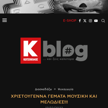
E-SHOP
Διασκεδάζω
Ψυχαγωγία
ΧΡΙΣΤΟΎΓΕΝΝΑ ΓΕΜΆΤΑ ΜΟΥΣΙΚΉ ΚΑΙ
ΜΕΛΩΔΊΕΣ!!!