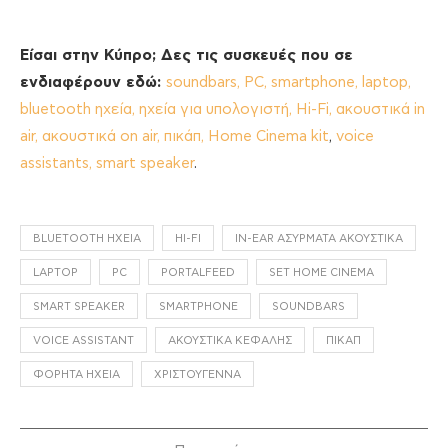
Είσαι στην Κύπρο; Δες τις συσκευές που σε
ενδιαφέρουν εδώ:
soundbars,
PC,
smartphone,
laptop,
bluetooth ηχεία,
ηχεία για υπολογιστή,
Hi-Fi,
ακουστικά in
air,
ακουστικά on air,
πικάπ,
Home Cinema kit
,
voice
assistants, smart speaker
.
BLUETOOTH ΗΧΕΊΑ
HI-FI
IN-EAR ΑΣΎΡΜΑΤΑ ΑΚΟΥΣΤΙΚΆ
LAPTOP
PC
PORTALFEED
SET HOME CINEMA
SMART SPEAKER
SMARTPHONE
SOUNDBARS
VOICE ASSISTANT
ΑΚΟΥΣΤΙΚΆ ΚΕΦΑΛΉΣ
ΠΙΚΆΠ
ΦΟΡΗΤΆ ΗΧΕΊΑ
ΧΡΙΣΤΟΎΓΕΝΝΑ