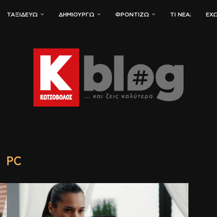
ΤΑΞΙΔΕΎΩ
ΔΗΜΙΟΥΡΓΏ
ΦΡΟΝΤΊΖΩ
ΤΙ ΝΈΑ;
ΈΧΩ
PC