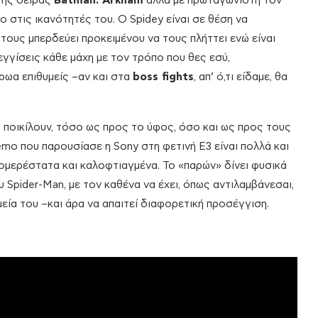
της σειράς
Batman:
Arkham
αλλά με πρωταγωνιστή τον
ο στις ικανότητές του. Ο Spidey είναι σε θέση να
τους μπερδεύει προκειμένου να τους πλήττει ενώ είναι
γγίσεις κάθε μάχη με τον τρόπο που θες εσύ,
ρωα επιθυμείς –αν και στα
boss
fights
, απ’ ό,τι είδαμε, θα
ς ποικίλουν, τόσο ως προς το ύφος, όσο και ως προς τους
mo που παρουσίασε η Sony στη φετινή E3 είναι πολλά και
ομερέστατα και καλοφτιαγμένα. Το «παρών» δίνει φυσικά
υ Spider-Man, με τον καθένα να έχει, όπως αντιλαμβάνεσαι,
εία του –και άρα να απαιτεί διαφορετική προσέγγιση.