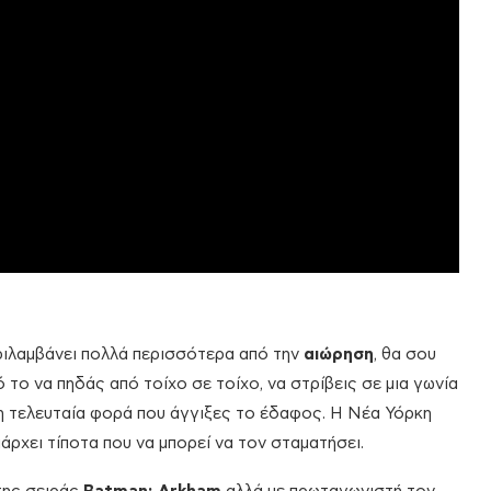
εριλαμβάνει πολλά περισσότερα από την
αιώρηση
, θα σου
 το να πηδάς από τοίχο σε τοίχο, να στρίβεις σε μια γωνία
 η τελευταία φορά που άγγιξες το έδαφος. Η Νέα Υόρκη
άρχει τίποτα που να μπορεί να τον σταματήσει.