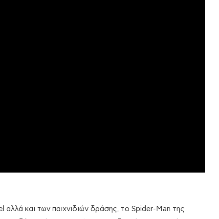
el αλλά και των παιχνιδιών δράσης, το Spider-Man της