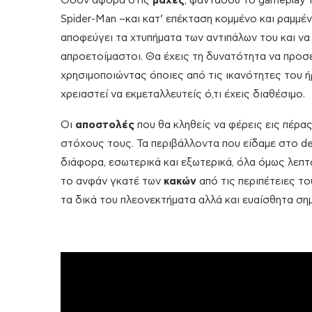
Όσον αφορά στις
μάχες
, φαντάσου το gameplay 
Spider-Man –και κατ’ επέκταση κομμένο και ραμμέν
αποφεύγει τα χτυπήματα των αντιπάλων του και να 
απροετοίμαστοι. Θα έχεις τη δυνατότητα να προσε
χρησιμοποιώντας όποιες από τις ικανότητες του ή
χρειαστεί να εκμεταλλευτείς ό,τι έχεις διαθέσιμο.
Οι
αποστολές
που θα κληθείς να φέρεις εις πέρα
στόχους τους. Τα περιβάλλοντα που είδαμε στο de
διάφορα, εσωτερικά και εξωτερικά, όλα όμως λεπτ
το ανφάν γκατέ των
κακών
από τις περιπέτειες το
τα δικά του πλεονεκτήματα αλλά και ευαίσθητα σημ