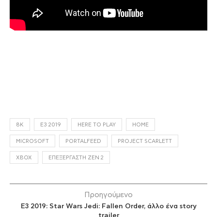
8K
E3 2019
HERE TO PLAY
HOME
MICROSOFT
PORTALFEED
PROJECT SCARLETT
XBOX
ΕΠΕΞΕΡΓΑΣΤΉ ZEN 2
Προηγούμενο
E3 2019: Star Wars Jedi: Fallen Order, άλλο ένα story
trailer