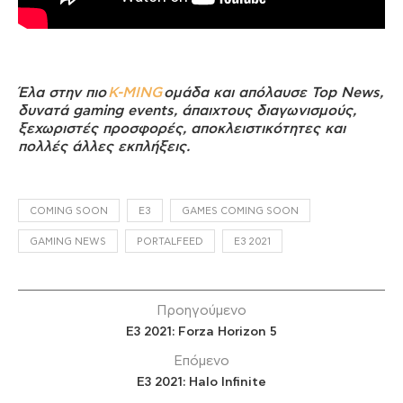
Έλα στην πιο
K-MING
ομάδα και απόλαυσε Top News,
δυνατά gaming events, άπαιχτους διαγωνισμούς,
ξεχωριστές προσφορές, αποκλειστικότητες και
πολλές άλλες εκπλήξεις.
COMING SOON
E3
GAMES COMING SOON
GAMING NEWS
PORTALFEED
Ε3 2021
Προηγούμενο
E3 2021: Forza Horizon 5
Επόμενο
E3 2021: Halo Infinite