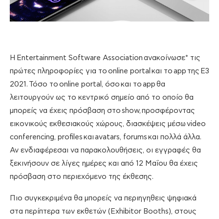
Η
Entertainment Software Association
ανακοίνωσε* τις
πρώτες πληροφορίες για το
online portal
και το
app
της
E3
2021.
Τόσο το
online portal
, όσο
και το
app
θα
λειτουργούν ως το κεντρικό σημείο από το οποίο θα
μπορείς να έχεις πρόσβαση στο
show,
προσφέροντας
εικονικούς εκθεσιακούς χώρους, διασκέψεις μέσω
video
conferencing, profiles
και
avatars, forums
και πολλά άλλα.
Αν ενδιαφέρεσαι να παρακολουθήσεις, οι εγγραφές θα
ξεκινήσουν σε λίγες ημέρες και από 12 Μαΐου θα έχεις
πρόσβαση στο περιεχόμενο της έκθεσης.
Πιο συγκεκριμένα θα μπορείς να περιηγηθεις ψηφιακά
στα περίπτερα των εκθετών (
Exhibitor Booths)
, στους