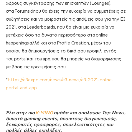
χώρους συγκέντρωσης των επισκεπτών (
Lounges
),
στα
Forums
όπου θα έχεις την ευκαιρία να συμμετέχεις σε
συζητήσεις και να μοιραστείς τις απόψεις σου για την Ε3
2021, στα
Leaderboards
, που θα είναι μια ευκαιρία να
μετέχεις όσο το δυνατό περισσότερο στα
online
happenings
αλλά και στο
Profile Creation
, μέσω του
οποίου θα δημιουργήσεις το δικό σου προφιλ, εντός
του
portal
και του
app,
που θα μπορείς να διαμορφωσεις
με βάση τις προτιμήσεις σου.
*
https://e3expo.com/news/e3-news/e3-2021-online-
portal-and-app
Έλα στην πιο
K-MING
ομάδα και απόλαυσε Top News,
δυνατά gaming events, άπαιχτους διαγωνισμούς,
ξεχωριστές προσφορές, αποκλειστικότητες και
πολλές άλλες εκπλήξεις.