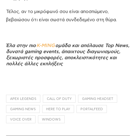
Τέλος, αν το μικρόφωνό σου είναι αποσπώμενο,
βεβαιώσου ότι είναι σωστά συνδεδεμένο στη θύρα.
Έλα στην πιο
K-MING
ομάδα και απόλαυσε Top News,
δυνατά gaming events, άπαιχτους διαγωνισμούς,
ξεχωριστές προσφορές, αποκλειστικότητες και
πολλές άλλες εκπλήξεις
APEX LEGENDS
CALL OF DUTY
GAMING HEADSET
GAMING NEWS
HERE TO PLAY
PORTALFEED
VOICE OVER
WINDOWS