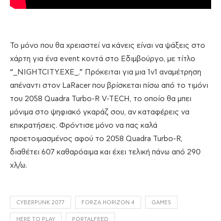
Το μόνο που θα χρειαστεί να κάνεις είναι να ψάξεις στο
χάρτη για ένα event κοντά στο Εδιμβούργο, με τίτλο
“_NIGHTCITY.EXE_.” Πρόκειται για μια 1v1 αναμέτρηση
απέναντι στον LaRacer που βρίσκεται πίσω από το τιμόνι
του 2058 Quadra Turbo-R V-TECH, το οποίο θα μπει
μόνιμα στο ψηφιακό γκαράζ σου, αν καταφέρεις να
επικρατήσεις. Φρόντισε μόνο να πας καλά
προετοιμασμένος αφού το 2058 Quadra Turbo-R,
διαθέτει 607 καθαρόαιμα και έχει τελική πάνω από 290
χλ/ω.
CYBERPUNK 2077
FORZA HORIZON 4
GAMES
HERE TO PLAY
PORTALFEED