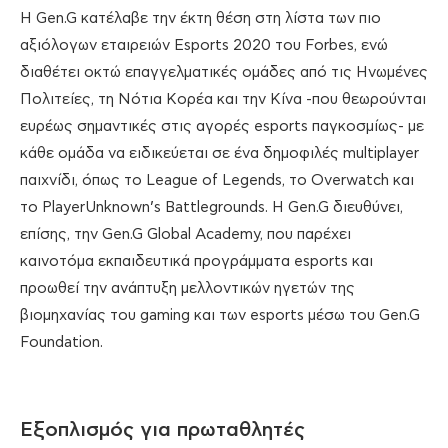
Η Gen.G κατέλαβε την έκτη θέση στη λίστα των πιο
αξιόλογων εταιρειών Esports 2020 του Forbes, ενώ
διαθέτει οκτώ επαγγελματικές ομάδες από τις Ηνωμένες
Πολιτείες, τη Νότια Κορέα και την Κίνα -που θεωρούνται
ευρέως σημαντικές στις αγορές esports παγκοσμίως- με
κάθε ομάδα να ειδικεύεται σε ένα δημοφιλές multiplayer
παιχνίδι, όπως το League of Legends, το Overwatch και
το PlayerUnknown’s Battlegrounds. Η Gen.G διευθύνει,
επίσης, την Gen.G Global Academy, που παρέχει
καινοτόμα εκπαιδευτικά προγράμματα esports και
προωθεί την ανάπτυξη μελλοντικών ηγετών της
βιομηχανίας του gaming και των esports μέσω του Gen.G
Foundation.
Εξοπλισμός για πρωταθλητές