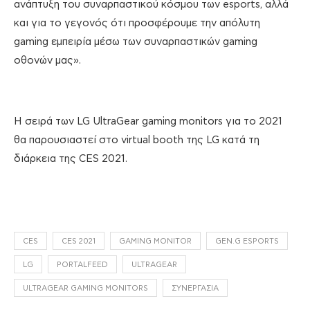
ανάπτυξη του συναρπαστικού κόσμου των esports, αλλά
και για το γεγονός ότι προσφέρουμε την απόλυτη
gaming εμπειρία μέσω των συναρπαστικών gaming
οθονών μας».
Η σειρά των LG UltraGear gaming monitors για το 2021
θα παρουσιαστεί στο virtual booth της LG κατά τη
διάρκεια της CES 2021.
CES
CES 2021
GAMING MONITOR
GEN.G ESPORTS
LG
PORTALFEED
ULTRAGEAR
ULTRAGEAR GAMING MONITORS
ΣΥΝΕΡΓΑΣΊΑ