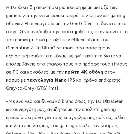
Η LG έχει ήδη αποκτήσει μια ισχυρή φήμη μεταξύ των
gamers για την εντυπωσιακή σειρά των UltraGear gaming
οθονών. Η συνεργασία με την Gen.G δίνει τη δυνατότητα
στην LG να αναδείξει την υποστήριξή της στην κοινότητα
του gaming, ειδικά μεταξύ των Millennials και του
Generation Z. Τα UltraGear monitors προσφέρουν
εξαιρετική ποιότητα εικόνας, υψηλή ταχύτητα ώστε να
απολαμβάνεις στο έπακρο τους πιο πρόσφατους τίτλους
σε PC και κονσόλες, με την
πρώτη 4K οθόνη
στον
κόσμο με
τεχνολογία Nano IPS
και χρόνο απόκρισης
Gray-to-Grey (GTG) 1ms1.
«Με ένα νέο και δυναμικό brand όπως την LG UltraGear
ως συνεργάτη μας, αναζητούμε την απόλυτη gaming
εμπειρία όχι μόνο για τους επαγγελματίες παίκτες, αλλά
και για τους λάτρεις του gaming σε όλο τον κόσμο»,
δήλωσε ο Chris Park, Διευθύνων Σύμβουλος της Gen.G