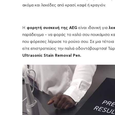
ακόμα και λεκέδες από κρασί, καφέ ή κραγιόν.
Η
φορητή συσκευή της AEG
είναι ιδανική για
λεκ
παράδειγμα – να φοράς το καλό σου πουκάμισο και 
που φόρεσες λέρωσε το ρούχο σου. Σε μια τέτοια π
είτε επιστρατεύεις την παλιά οδοντόβουρτσα! Τώρα
Ultrasonic Stain Removal Pen.