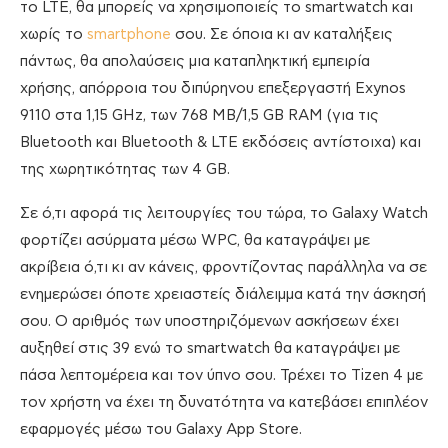
το LTE, θα μπορείς να χρησιμοποιείς το smartwatch και
χωρίς το
smartphone
σου. Σε όποια κι αν καταλήξεις
πάντως, θα απολαύσεις μια καταπληκτική εμπειρία
χρήσης, απόρροια του διπύρηνου επεξεργαστή Exynos
9110 στα 1,15 GHz, των 768 MB/1,5 GB RAM (για τις
Bluetooth και Bluetooth & LTE εκδόσεις αντίστοιχα) και
της χωρητικότητας των 4 GB.
Σε ό,τι αφορά τις λειτουργίες του τώρα, το Galaxy Watch
φορτίζει ασύρματα μέσω WPC, θα καταγράψει με
ακρίβεια ό,τι κι αν κάνεις, φροντίζοντας παράλληλα να σε
ενημερώσει όποτε χρειαστείς διάλειμμα κατά την άσκησή
σου. Ο αριθμός των υποστηριζόμενων ασκήσεων έχει
αυξηθεί στις 39 ενώ το smartwatch θα καταγράψει με
πάσα λεπτομέρεια και τον ύπνο σου. Τρέχει το Tizen 4 με
τον χρήστη να έχει τη δυνατότητα να κατεβάσει επιπλέον
εφαρμογές μέσω του Galaxy App Store.