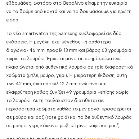
εβδομάδες, ωστόσο στο Βερολίνο είχαμε την ευκαιρία
να το δούμε από κοντά και να το δοκιμάσουμε για πρώτη
φορά.
Το νέο smartwatch της Samsung κυκλοφορεί σε δύο
εκδόσεις. H μεγάλη, έχει μέγεθος –ή ορθότερα
διαγώνιο- 46 mm, προφίλ 13 mm και βάρος 63 γραμμάρια
χωρίς το λουράκι. Έρχεται μόνο σε ασημί χρώμα ενώ
πλαισιώνεται από αυθεντικό λουράκι σε τρία διαφορετικά
χρώματα (μπλε, μαύρο, γκρι). Η μικρότερη έκδοση, αυτή
των 42 mm, έχει προφίλ 12,7 mm ενώ είναι και
ελαφρύτερη καθώς ζυγίζει 49 γραμμάρια –επίσης χωρίς
το λουράκι. Αυτή τουλάχιστον διατίθεται σε
περισσότερα χρώματα καθώς το μεν ρολόι προσφέρεται
σε μαύρο και ροζ (rose gold) και το δε αυθεντικό λουράκι
σε μαύρο, γκρι, κόκκινο, μωβ, κίτρινο, καφέ και μπεζ.