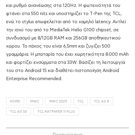
και ρυθμό ανανέωσης στα 120Hz. Η φωτεινότητά του
φτάνει στα 550 nits και υποστηρίζει το T-Pen της TCL,
ενώ το stylus επωφελείται από το χαμηλό latency. Αντλεί
την ισχύ του από το MediaTek Helio G100 chipset, σε
συνδυασμό με 8/12GB RAM και 256GB αποθηκευτικού
χώρου. Το πάχος του είναι 6,5mm και ζυγίζει 500
γραμμάρια. Η μπαταρία του έχει χωρητικότητα 8.000 mAh
και φορτίζει ενσύρματα στα 33W. Βασίζει τη λειτουργία
του στο Android 15 και διαθέτει πιστοποίηση Android
Enterprise Recommended.
HOME
MWC
MWC 2025
TCL
TCL 60 R
TCL 60 SE
TCL NXTPAPER 11 PLUS
Προηγούμενο