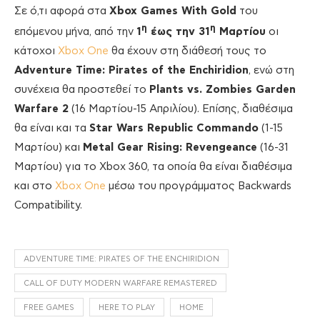
Σε ό,τι αφορά στα
Xbox Games With Gold
του
η
η
επόμενου μήνα, από την
1
έως την 31
Μαρτίου
οι
κάτοχοι
Xbox One
θα έχουν στη διάθεσή τους το
Adventure Time: Pirates of the Enchiridion
, ενώ στη
συνέχεια θα προστεθεί το
Plants vs. Zombies Garden
Warfare 2
(16 Μαρτίου-15 Απριλίου). Επίσης, διαθέσιμα
θα είναι και τα
Star Wars Republic Commando
(1-15
Μαρτίου) και
Metal Gear Rising: Revengeance
(16-31
Μαρτίου) για το Xbox 360, τα οποία θα είναι διαθέσιμα
και στο
Xbox One
μέσω του προγράμματος Backwards
Compatibility.
ADVENTURE TIME: PIRATES OF THE ENCHIRIDION
CALL OF DUTY MODERN WARFARE REMASTERED
FREE GAMES
HERE TO PLAY
HOME