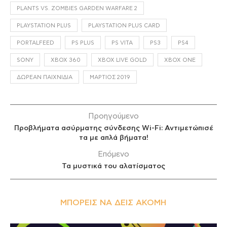
PLANTS VS. ZOMBIES GARDEN WARFARE 2
PLAYSTATION PLUS
PLAYSTATION PLUS CARD
PORTALFEED
PS PLUS
PS VITA
PS3
PS4
SONY
XBOX 360
XBOX LIVE GOLD
XBOX ONE
ΔΩΡΕΆΝ ΠΑΙΧΝΊΔΙΑ
ΜΆΡΤΙΟΣ 2019
Προηγούμενο
Προβλήματα ασύρματης σύνδεσης Wi-Fi: Αντιμετώπισέ
τα με απλά βήματα!
Επόμενο
Τα μυστικά του αλατίσματος
ΜΠΟΡΕΊΣ ΝΑ ΔΕΙΣ ΑΚΌΜΗ