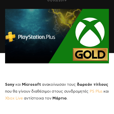
01/03/2019
Sony
και
Microsoft
ανακοίνωσαν τους
δωρεάν τίτλους
που θα γίνουν διαθέσιμοι στους συνδρομητές
PS Plus
και
Xbox Live
αντίστοιχα τον
Μάρτιο
.