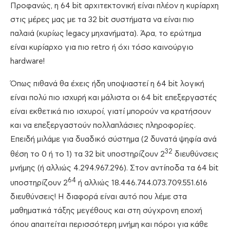
Προφανώς, η 64 bit αρχιτεκτονική είναι πλέον η κυρίαρχη
στις μέρες μας με τα 32 bit συστήματα να είναι πιο
παλαιά (κυρίως legacy μηχανήματα). Άρα, το ερώτημα
είναι κυρίαρχο για πιο retro ή όχι τόσο καινούργιο
hardware!
Όπως πιθανά θα έχεις ήδη υποψιαστεί η 64 bit λογική
είναι πολύ πιο ισχυρή και μάλιστα οι 64 bit επεξεργαστές
είναι εκθετικά πιο ισχυροί, γιατί μπορούν να κρατήσουν
και να επεξεργαστούν πολλαπλάσιες πληροφορίες.
Επειδή μιλάμε για δυαδικό σύστημα (2 δυνατά ψηφία ανά
32
θέση το 0 ή το 1) τα 32 bit υποστηρίζουν 2
διευθύνσεις
μνήμης (ή αλλιώς 4.294.967.296). Στον αντίποδα τα 64 bit
64
υποστηρίζουν 2
ή αλλιώς 18.446.744.073.709.551.616
διευθύνσεις! Η διαφορά είναι αυτό που λέμε στα
μαθηματικά τάξης μεγέθους και στη σύγχρονη εποχή
όπου απαιτείται περισσότερη μνήμη και πόροι για κάθε