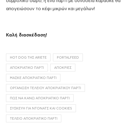
συμβολικό δώρο, ή ένα πάρτι με συνοδεία καραόκε θα
απογειώσουν το κέφι μικρών και μεγάλων!
Καλή διασκέδαση!
HOT DOG ΤΗΣ ARIETE
PORTALFEED
ΑΠΟΚΡΙΆΤΙΚΟ ΠΆΡΤΙ
ΑΠΌΚΡΙΕΣ
ΜΑΣΚΈ ΑΠΟΚΡΙΆΤΙΚΟ ΠΆΡΤΙ
ΟΡΓΆΝΩΣΗ ΤΈΛΕΙΟΥ ΑΠΟΚΡΙΆΤΙΚΟΥ ΠΆΡΤΙ
ΠΏΣ ΝΑ ΚΆΝΩ ΑΠΟΚΡΙΆΤΙΚΟ ΠΆΡΤΙ
ΣΥΣΚΕΥΉ ΓΙΑ ΝΤΌΝΑΤΣ ΚΑΙ COOKIES
ΤΈΛΕΙΟ ΑΠΟΚΡΙΆΤΙΚΟ ΠΆΡΤΙ