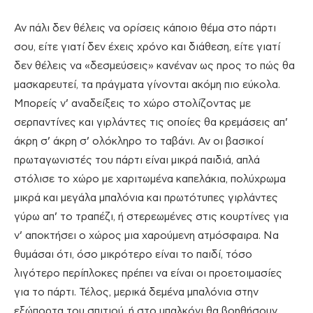
Αν πάλι δεν θέλεις να ορίσεις κάποιο θέμα στο πάρτι
σου, είτε γιατί δεν έχεις χρόνο και διάθεση, είτε γιατί
δεν θέλεις να «δεσμεύσεις» κανέναν ως προς το πώς θα
μασκαρευτεί, τα πράγματα γίνονται ακόμη πιο εύκολα.
Μπορείς ν’ αναδείξεις το χώρο στολίζοντας με
σερπαντίνες και γιρλάντες τις οποίες θα κρεμάσεις απ’
άκρη σ’ άκρη σ’ ολόκληρο το ταβάνι. Αν οι βασικοί
πρωταγωνιστές του πάρτι είναι μικρά παιδιά, απλά
στόλισε το χώρο με χαριτωμένα καπελάκια, πολύχρωμα
μικρά και μεγάλα μπαλόνια και πρωτότυπες γιρλάντες
γύρω απ’ το τραπέζι, ή στερεωμένες στις κουρτίνες για
ν’ αποκτήσει ο χώρος μια χαρούμενη ατμόσφαιρα. Να
θυμάσαι ότι, όσο μικρότερο είναι το παιδί, τόσο
λιγότερο περίπλοκες πρέπει να είναι οι προετοιμασίες
για το πάρτι. Τέλος, μερικά δεμένα μπαλόνια στην
εξώπορτα του σπιτιού, ή στο μπαλκόνι θα βοηθήσουν