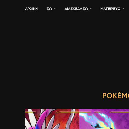
ΑΡΧΙΚΗ
ΖΏ
ΔΙΑΣΚΕΔΆΖΩ
ΜΑΓΕΙΡΕΎΩ
POKÉM