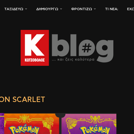
ΤΑΞΙΔΕΎΩ
ΔΗΜΙΟΥΡΓΏ
ΦΡΟΝΤΊΖΩ
ΤΙ ΝΈΑ;
ΈΧΩ
ON SCARLET