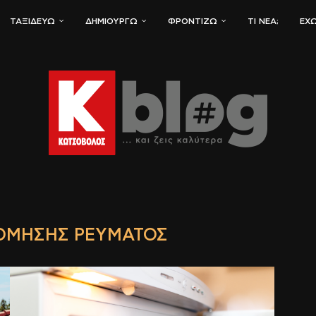
ΤΑΞΙΔΕΎΩ
ΔΗΜΙΟΥΡΓΏ
ΦΡΟΝΤΊΖΩ
ΤΙ ΝΈΑ;
ΈΧΩ
ΝΌΜΗΣΗΣ ΡΕΎΜΑΤΟΣ