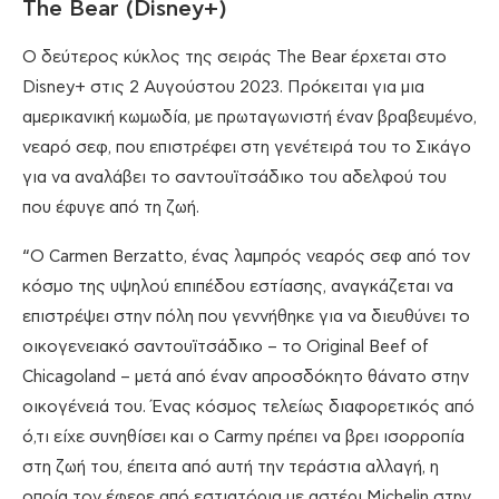
The Bear (Disney+)
Ο δεύτερος κύκλος της σειράς The Bear έρχεται στο
Disney+ στις 2 Αυγούστου 2023. Πρόκειται για μια
αμερικανική κωμωδία, με πρωταγωνιστή έναν βραβευμένο,
νεαρό σεφ, που επιστρέφει στη γενέτειρά του το Σικάγο
για να αναλάβει το σαντουϊτσάδικο του αδελφού του
που έφυγε από τη ζωή.
“O Carmen Berzatto, ένας λαμπρός νεαρός σεφ από τον
κόσμο της υψηλού επιπέδου εστίασης, αναγκάζεται να
επιστρέψει στην πόλη που γεννήθηκε για να διευθύνει το
οικογενειακό σαντουϊτσάδικο – το Original Beef of
Chicagoland – μετά από έναν απροσδόκητο θάνατο στην
οικογένειά του. Ένας κόσμος τελείως διαφορετικός από
ό,τι είχε συνηθίσει και ο Carmy πρέπει να βρει ισορροπία
στη ζωή του, έπειτα από αυτή την τεράστια αλλαγή, η
οποία τον έφερε από εστιατόρια με αστέρι Michelin στην