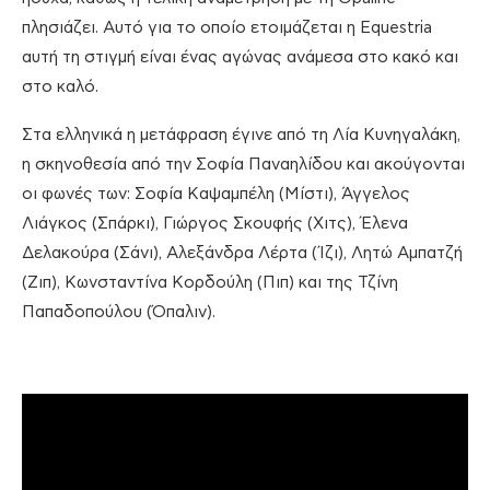
πλησιάζει. Αυτό για το οποίο ετοιμάζεται η Equestria
αυτή τη στιγμή είναι ένας αγώνας ανάμεσα στο κακό και
στο καλό.
Στα ελληνικά η μετάφραση έγινε από τη Λία Κυνηγαλάκη,
η σκηνοθεσία από την Σοφία Παναηλίδου και ακούγονται
οι φωνές των: Σοφία Καψαμπέλη (Μίστι), Άγγελος
Λιάγκος (Σπάρκι), Γιώργος Σκουφής (Χιτς), Έλενα
Δελακούρα (Σάνι), Αλεξάνδρα Λέρτα (Ίζι), Λητώ Αμπατζή
(Ζιπ), Κωνσταντίνα Κορδούλη (Πιπ) και της Τζίνη
Παπαδοπούλου (Όπαλιν).