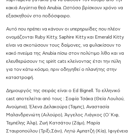
κακιά Αιγύπτια θεά Anubia. Ωστόσο βρίσκουν χρόνο να
εξασκηθούν στο ποδόσφαιρο.
Αυτό που πρέπει να κάνουν οι υπερηρωίδες που πλέον
ονομάζονται Ruby Kitty, Saphire Kitty και Emerald Kitty
είναι να σκοτώσουν τους δαίμονες, να φυλακίσουν το
κακό πνεύμα της Anubia πίσω στον πολύτιμο λίθο και να
ελευθερώσουν τις spirit cats κλείνοντας έτσι την πύλη
για τον κάτω κόσμο, πριν οδηγηθεί ο πλανήτης στην
καταστροφή.
Δημιουργός της σειράς είναι ο Ed Bignell. Το ελληνικό
cast αποτελείται από τους : Σοφία Τσάκα (Θεία Λουλού,
Ανούμπια), Έλενα Δελακούρα (Ταμπς), Αναστασία
Μαλανδρενιώτη (Αιλούρο), Άγγελος Λιάγκος (Ο΄Κιφ,
Τεμπέλης Άλφ), Ζωή Κατσάτου (Ζάμι), Μαρία
Σταυροπούλου (Τρίξι,Σάνι), Λητώ Αμπατζή (Κία), Ιφιγένεια