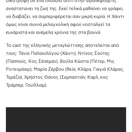
οικότροφη σε ένα πλούσιο σπίτι στην Φρανκφούρτη,
αναστατώνει τη ζωή της. Εκεί τελικά μαθαίνει να γράφει,
να διαβάζει, να συμπεριφέρεται σαν μικρή κυρία. Η Χάιντι
όμως είναι συχνά μελαγχολική αφού νοσταλγεί τα
ευχάριστα και ανέμελα χρόνια της στα βουνά.
Το cast της ελληνικής μεταγλώττισης αποτελείται από
τους: Τάνια Παλαιολόγου (Χάιντι), Ντίνος Σούτης
(Παππούς, Κος Σέσεμαν), Βούλα Κώστα (Πέτερ, Μις
Ροτενμάιερ), Μαρία Ζέρβου (θεία, Κλάρα, Γιαγιά Κλάρας,
Τερέζα), Χρήστος Θάνος (Σεμπαστιάν, Καρλ, κος
Τράμπερ, Γουίλλιαμ).