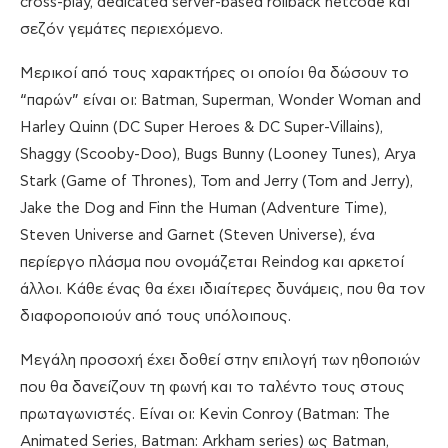
cross-play, dedicated server-based rollback netcode και
σεζόν γεμάτες περιεχόμενο.
Μερικοί από τους χαρακτήρες οι οποίοι θα δώσουν το
“παρών” είναι οι: Batman, Superman, Wonder Woman and
Harley Quinn (DC Super Heroes & DC Super-Villains),
Shaggy (Scooby-Doo), Bugs Bunny (Looney Tunes), Arya
Stark (Game of Thrones), Tom and Jerry (Tom and Jerry),
Jake the Dog and Finn the Human (Adventure Time),
Steven Universe and Garnet (Steven Universe), ένα
περίεργο πλάσμα που ονομάζεται Reindog και αρκετοί
άλλοι. Κάθε ένας θα έχει ιδιαίτερες δυνάμεις, που θα τον
διαφοροποιούν από τους υπόλοιπους.
Μεγάλη προσοχή έχει δοθεί στην επιλογή των ηθοποιών
που θα δανείζουν τη φωνή και το ταλέντο τους στους
πρωταγωνιστές. Είναι οι: Kevin Conroy (Batman: The
Animated Series, Batman: Arkham series) ως Batman,