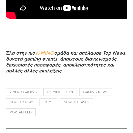
Έλα στην πιο
K-MING
ομάδα και απόλαυσε Top News,
δυνατά gaming events, άπαιχτους διαγωνισμούς,
ξεχωριστές προσφορές, αποκλειστικότητες και
πολλές άλλες εκπλήξεις.
7IMERO GAMING
COMING SOON
GAMING NEWS
HERE TO PLAY
HOME
NEW RELEASES
PORTALFEED