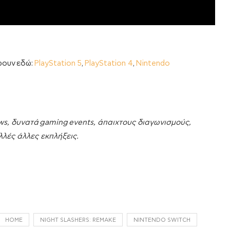
ρουν εδώ:
PlayStation 5
,
PlayStation 4
,
Nintendo
ws
, δυνατά gaming
events
, άπαιχτους διαγωνισμούς,
λές άλλες εκπλήξεις.
HOME
NIGHT SLASHERS: REMAKE
NINTENDO SWITCH