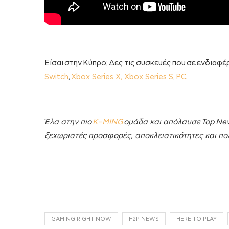
Είσαι στην Κύπρο; Δες τις συσκευές που σε ενδιαφέ
Switch
,
Xbox Series X, Xbox Series S
,
PC
.
Έλα στην πιο
K
–MING
ομάδα και απόλαυσε Top
Ne
ξεχωριστές προσφορές, αποκλειστικότητες και πολ
GAMING RIGHT NOW
H2P NEWS
HERE TO PLAY