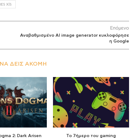
ES X|S
Επόμενο
Αναβαθμισμένο AI image generator κυκλοφόρησε
η Google
ΝΑ ΔΕΙΣ ΑΚΌΜΗ
ogma 2: Dark Arisen
Το 7ήμερο του gaming