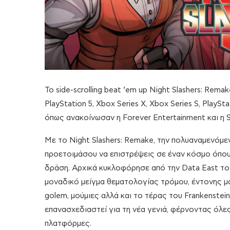
Το side-scrolling beat ’em up Night Slashers: Rem
PlayStation 5, Xbox Series X, Xbox Series S, PlayS
όπως ανακοίνωσαν η Forever Entertainment και η S
Με το Night Slashers: Remake, την πολυαναμενόμε
προετοιμάσου να επιστρέψεις σε έναν κόσμο όπου
δράση. Αρχικά κυκλοφόρησε από την Data East το 1
μοναδικό μείγμα θεματολογίας τρόμου, έντονης μ
golem, μούμιες αλλά και το τέρας του Frankenstein.
επανασχεδιαστεί για τη νέα γενιά, φέρνοντας όλε
πλατφόρμες.