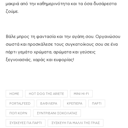
μακριά από την καθημερινότητα και τα όσα δυσάρεστα
ζούμε.
Βάλε μπρος τη φαντασία και την αγάπη σου. Οργανώσου
σωστά και προσκάλεσε τους συγκατοίκους σου σε ένα
πάρτι γεμάτο χρώματα, αρώματα και γεύσεις
ξεγνοιασιάς, χαράς και ευφορίας!
HOME
HOT DOG ΤΗΣ ARIETE
MINI HI-FI
PORTALFEED
ΒΑΦΛΙΈΡΑ
ΚΡΕΠΙΈΡΑ
ΠΆΡΤΙ
ΠΟΠ ΚΟΡΝ
ΣΥΝΤΡΙΒΆΝΙ ΣΟΚΟΛΆΤΑΣ
ΣΥΣΚΕΥΈΣ ΓΙΑ ΠΆΡΤΙ
ΣΥΣΚΕΥΉ ΓΙΑ ΜΑΛΛΊ ΤΗΣ ΓΡΙΆΣ