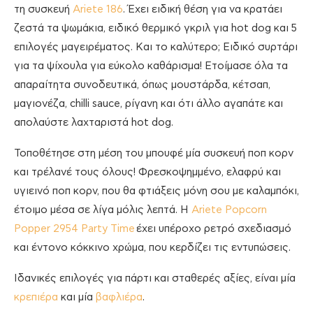
τη συσκευή
Ariete 186
. Έχει ειδική θέση για να κρατάει
ζεστά τα ψωμάκια, ειδικό θερμικό γκριλ για hot dog και 5
επιλογές μαγειρέματος. Και το καλύτερο; Ειδικό συρτάρι
για τα ψίχουλα για εύκολο καθάρισμα! Ετοίμασε όλα τα
απαραίτητα συνοδευτικά, όπως μουστάρδα, κέτσαπ,
μαγιονέζα, chilli sauce, ρίγανη και ότι άλλο αγαπάτε και
απολαύστε λαχταριστά hot dog.
Τοποθέτησε στη μέση του μπουφέ μία συσκευή ποπ κορν
και τρέλανέ τους όλους! Φρεσκοψημμένο, ελαφρύ και
υγιεινό ποπ κορν, που θα φτιάξεις μόνη σου με καλαμπόκι,
έτοιμο μέσα σε λίγα μόλις λεπτά. Η
Ariete Popcorn
Popper 2954 Party Time
έχει υπέροχο ρετρό σχεδιασμό
και έντονο κόκκινο χρώμα, που κερδίζει τις εντυπώσεις.
Ιδανικές επιλογές για πάρτι και σταθερές αξίες, είναι μία
κρεπιέρα
και μία
βαφλιέρα
.