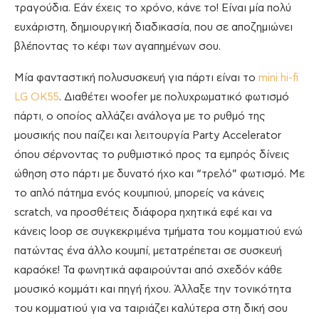
τραγούδια. Εάν έχεις το χρόνο, κάνε το! Είναι μία πολύ
ευχάριστη, δημιουργική διαδικασία, που σε αποζημιώνει
βλέποντας το κέφι των αγαπημένων σου.
Μία φανταστική πολυσυσκευή για πάρτι είναι το
mini hi-fi
LG OK55
. Διαθέτει woofer με πολυχρωματικό φωτισμό
πάρτι, ο οποίος αλλάζει ανάλογα με το ρυθμό της
μουσικής που παίζει και λειτουργία Party Accelerator
όπου σέρνοντας το ρυθμιστικό προς τα εμπρός δίνεις
ώθηση στο πάρτι με δυνατό ήχο και “τρελό” φωτισμό. Με
το απλό πάτημα ενός κουμπιού, μπορείς να κάνεις
scratch, να προσθέτεις διάφορα ηχητικά εφέ και να
κάνεις loop σε συγκεκριμένα τμήματα του κομματιού ενώ
πατώντας ένα άλλο κουμπί, μετατρέπεται σε συσκευή
καραόκε! Τα φωνητικά αφαιρούνται από σχεδόν κάθε
μουσικό κομμάτι και πηγή ήχου. Άλλαξε την τονικότητα
του κομματιού για να ταιριάζει καλύτερα στη δική σου