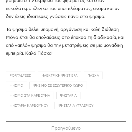
βοηθάει στην ακρίβεια του ψησίματος και στον
ευκολότερο έλεγχο του αποτελέσματος, ακόμα και αν
δεν έχεις ιδιαίτερες γνώσεις πάνω στο ψήσιμο.
Το ψήσιμο θέλει υπομονή, οργάνωση και καλή διάθεση.
Μόνο έτσι θα απολαύσεις στο έπακρο τη διαδικασία, και
από «απλό» ψήσιμο θα την μετατρέψεις σε μια μοναδική
εμπειρία. Καλό Πάσχα!
PORTALFEED
ΗΛΕΚΤΡΙΚΉ ΨΗΣΤΙΈΡΑ
ΠΆΣΧΑ
ΨΉΣΙΜΟ
ΨΉΣΙΜΟ ΣΕ ΕΣΩΤΕΡΙΚΌ ΧΏΡΟ
ΨΉΣΙΜΟ ΣΤΑ ΚΆΡΒΟΥΝΑ
ΨΗΣΤΑΡΙΆ
ΨΗΣΤΑΡΙΆ ΚΆΡΒΟΥΝΟΥ
ΨΗΣΤΑΡΙΆ ΥΓΡΑΕΡΊΟΥ
Προηγούμενο