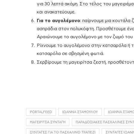
για 30 λεπτά ακόμη. Στο τέλος του μαγειρέμ
και ανακατεύουμε.
Για το αυγολέμονο
: παίρνουμε μια κουτάλα 
ασπράδια στον πολυκόφτη. Προσθέτουμε έναν
Αραιώνουμε το αυγολέμονο με τον ζωμό του 
Ρίχνουμε το αυγολέμονο στην κατσαρόλα ή τη
κατσαρόλα σε σβησμένη φωτιά.
Σερβίρουμε τη μαγειρίτσα ζεστή, προσθέτοντ
PORTALFEED
ΙΩΆΝΝΑ ΣΤΑΜΟΎΛΟΥ
ΙΩΆΝΝΑ ΣΤΑΜΟ
ΜΑΓΕΙΡΊΤΣΑ ΣΥΝΤΑΓΉ
ΠΑΡΑΔΟΣΙΑΚΈΣ ΠΑΣΧΑΛΙΝΈΣ ΣΥΝ
ΣΥΝΤΑΓΈΣ ΓΙΑ ΤΟ ΠΑΣΧΑΛΙΝΌ ΤΡΑΠΈΖΙ
ΣΥΝΤΑΓΈΣ ΙΩΆΝ