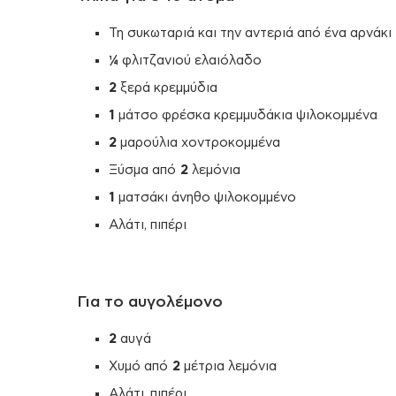
Τη συκωταριά και την αντεριά από ένα αρνάκι
¼
φλιτζανιού ελαιόλαδο
2
ξερά κρεμμύδια
1
μάτσο φρέσκα κρεμμυδάκια ψιλοκομμένα
2
μαρούλια χοντροκομμένα
Ξύσμα από
2
λεμόνια
1
ματσάκι άνηθο ψιλοκομμένο
Αλάτι, πιπέρι
Για το αυγολέμονο
2
αυγά
Χυμό από
2
μέτρια λεμόνια
Αλάτι, πιπέρι