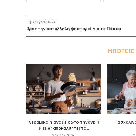
Προηγούμενο
Βρες την κατάλληλη ψησταριά για το Πάσχα
ΜΠΟΡΕΊΣ 
Κεραμικό ή ανοξείδωτο τηγάνι; Η
Πασχαλινό
Fissler αποκαλύπτει το...
24/06/2026
0