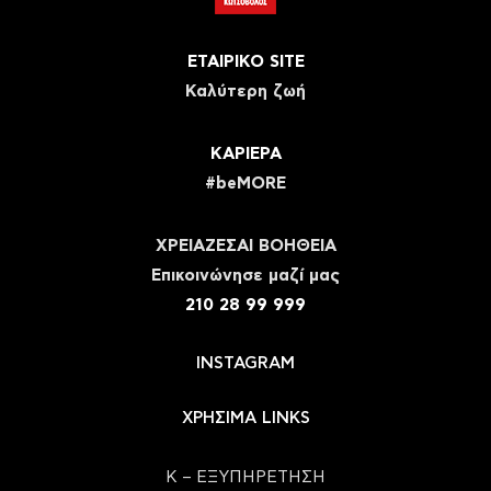
ΕΤΑΙΡΙΚΟ SITE
Καλύτερη ζωή
ΚΑΡΙΕΡΑ
#beMORE
ΧΡΕΙΑΖΕΣΑΙ ΒΟΗΘΕΙΑ
Eπικοινώνησε μαζί μας
210 28 99 999
INSTAGRAM
ΧΡΗΣΙΜΑ LINKS
Κ – ΕΞΥΠΗΡΕΤΗΣΗ