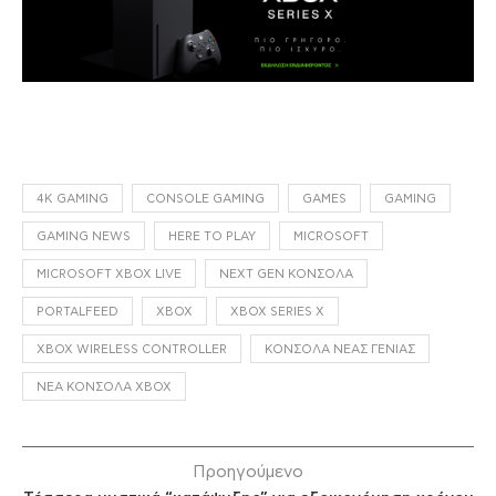
4K GAMING
CONSOLE GAMING
GAMES
GAMING
GAMING NEWS
HERE TO PLAY
MICROSOFT
MICROSOFT XBOX LIVE
NEXT GEN ΚΟΝΣΌΛΑ
PORTALFEED
XBOX
XBOX SERIES X
XBOX WIRELESS CONTROLLER
ΚΟΝΣΌΛΑ ΝΈΑΣ ΓΕΝΙΆΣ
ΝΈΑ ΚΟΝΣΌΛΑ XBOX
Προηγούμενο