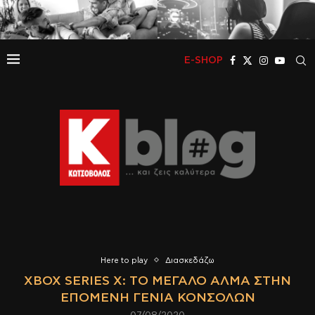
E-SHOP
Here to play
Διασκεδάζω
XBOX SERIES X: ΤΟ ΜΕΓΆΛΟ ΆΛΜΑ ΣΤΗΝ
ΕΠΌΜΕΝΗ ΓΕΝΙΆ ΚΟΝΣΟΛΏΝ