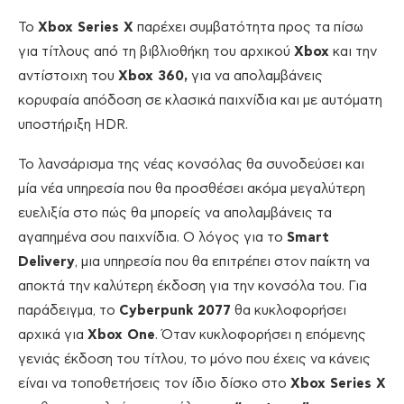
Το
Xbox Series X
παρέχει συμβατότητα προς τα πίσω
για τίτλους από τη βιβλιοθήκη του αρχικού
Xbox
και την
αντίστοιχη του
Xbox 360,
για να απολαμβάνεις
κορυφαία απόδοση σε κλασικά παιχνίδια και με αυτόματη
υποστήριξη HDR.
To λανσάρισμα της νέας κονσόλας θα συνοδεύσει και
μία νέα υπηρεσία που θα προσθέσει ακόμα μεγαλύτερη
ευελιξία στο πώς θα μπορείς να απολαμβάνεις τα
αγαπημένα σου παιχνίδια. Ο λόγος για το
Smart
Delivery
, μια υπηρεσία που θα επιτρέπει στον παίκτη να
αποκτά την καλύτερη έκδοση για την κονσόλα του. Για
παράδειγμα, το
Cyberpunk 2077
θα κυκλοφορήσει
αρχικά για
Xbox One
. Όταν κυκλοφορήσει η επόμενης
γενιάς έκδοση του τίτλου, το μόνο που έχεις να κάνεις
είναι να τοποθετήσεις τον ίδιο δίσκο στο
Xbox Series X