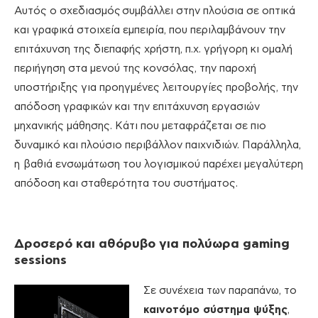
Αυτός ο σχεδιασμός συμβάλλει στην πλούσια σε οπτικά
και γραφικά στοιχεία εμπειρία, που περιλαμβάνουν την
επιτάχυνση της διεπαφής χρήστη, π.χ. γρήγορη κι ομαλή
περιήγηση στα μενού της κονσόλας, την παροχή
υποστήριξης για προηγμένες λειτουργίες προβολής, την
απόδοση γραφικών και την επιτάχυνση εργασιών
μηχανικής μάθησης. Κάτι που μεταφράζεται σε πιο
δυναμικό και πλούσιο περιβάλλον παιχνιδιών. Παράλληλα,
η βαθιά ενσωμάτωση του λογισμικού παρέχει μεγαλύτερη
απόδοση και σταθερότητα του συστήματος.
Δροσερό και αθόρυβο για πολύωρα
gaming
sessions
Σε συνέχεια των παραπάνω, το
καινοτόμο σύστημα ψύξης
,