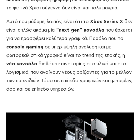
τα φετινά Χριστούγεννα δεν είναι και πολύ μακριά.
Αυτό που μάθαμε, λοιπόν, είναι ότι το
Xbox Series X
δεν
είναι απλώς ακόμα μία
“next gen” κονσόλα
που έρχεται
για να προσφέρει καλύτερα γραφικά. Παρόλο που το
console gaming
σε υπερ-υψηλή ανάλυση και με
φωτορεαλιστικά γραφικά είναι το trend της εποχής, η
νέα κονσόλα
διαθέτει καινοτομίες στο υλικό και στο
λογισμικό, που ανοίγουν νέους ορίζοντες για το μέλλον
των παιχνιδιών. Τόσο σε επίπεδο γραφικών και gameplay,
όσο και σε επίπεδο υπηρεσιών.