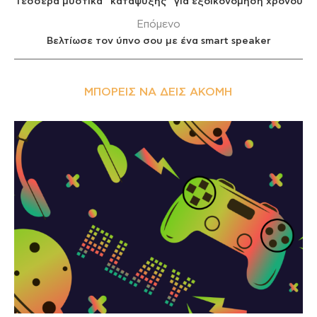
Τέσσερα μυστικά “κατάψυξης” για εξοικονόμηση χρόνου
Επόμενο
Βελτίωσε τον ύπνο σου με ένα smart speaker
ΜΠΟΡΕΊΣ ΝΑ ΔΕΙΣ ΑΚΌΜΗ