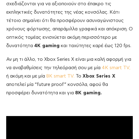
σχεδιάζονται για να αξιοποιούν στο έπακρο τις
εκπληκτικές δυνατότητες της νέας κονσόλας. Κάτι
τέτοιο σημαίνει ότι θα προσφέρουν ασυναγώνιστους
χρόνους φόρτωσης, απαράμιλλα γραφικά και απόκριση. Ο
οπτικός τομέας ενισχύεται ακόμη περισσότερο με
δυνατότητα
4Κ gaming
και ταχύτητες καρέ έως 120 fps.
Αν μη τι άλλο, το Xbox Series X είναι μια καλή αφορμή για
να αναβαθμίσεις την τηλεόρασή σου με μία
4K smart TV,
ή ακόμη και με μία
8Κ smart TV.
Το
Xbox Series X
αποτελεί μία “future proof” κονσόλα, αφού θα
προσφέρει δυνατότητα και για
8Κ gaming.