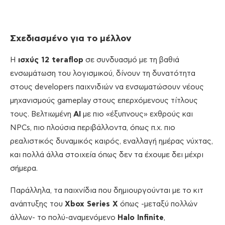
Σχεδιασμένο για το μέλλον
Η
ισχύς 12 teraflop
σε συνδυασμό με τη βαθιά
ενσωμάτωση του λογισμικού, δίνουν τη δυνατότητα
στους developers παιχνιδιών να ενσωματώσουν νέους
μηχανισμούς gameplay στους επερχόμενους τίτλους
τους. Βελτιωμένη
ΑΙ
με πιο «έξυπνους» εχθρούς και
NPCs, πιο πλούσια περιβάλλοντα, όπως π.χ. πιο
ρεαλιστικός δυναμικός καιρός, εναλλαγή ημέρας νύχτας,
και πολλά άλλα στοιχεία όπως δεν τα έχουμε δει μέχρι
σήμερα.
Παράλληλα, τα παιχνίδια που δημιουργούνται με το κιτ
ανάπτυξης του
Xbox Series X
όπως -μεταξύ πολλών
άλλων- το πολύ-αναμενόμενο
Halo Infinite
,