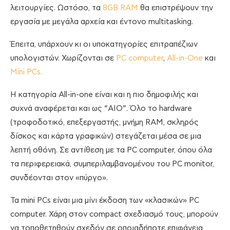
λειτουργίες. Ωστόσο, τα
8GB RAM
θα επιστρέψουν την
εργασία με μεγάλα αρχεία και έντονο multitasking.
Έπειτα, υπάρχουν κι οι υποκατηγορίες επιτραπέζιων
υπολογιστών. Χωρίζονται σε
PC computer
,
All-in-One
και
Mini PCs.
H κατηγορία All-in-one είναι και η πιο δημοφιλής και
συχνά αναφέρεται και ως “AIO”. Όλο το hardware
(τροφοδοτικό, επεξεργαστής, μνήμη RAM, σκληρός
δίσκος και κάρτα γραφικών) στεγάζεται μέσα σε μια
λεπτή οθόνη. Σε αντίθεση με τα PC computer, όπου όλα
τα περιφερειακά, συμπεριλαμβανομένου του PC monitor,
συνδέονται στον «πύργο».
Τα mini PCs είναι μια μίνι έκδοση των «κλασικών» PC
computer. Χάρη στον compact σχεδιασμό τους, μπορούν
να τοποθετηθούν σχεδόν σε οποιαδήποτε επιφάνεια,