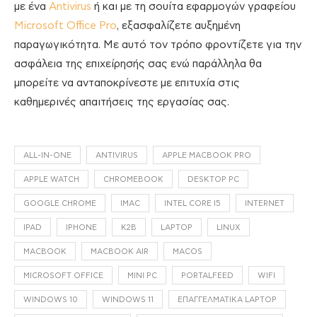
με ένα
Antivirus
ή και με τη σουίτα εφαρμογών γραφείου
Microsoft Office Pro
, εξασφαλίζετε αυξημένη
παραγωγικότητα. Με αυτό τον τρόπο φροντίζετε για την
ασφάλεια της επιχείρησής σας ενώ παράλληλα θα
μπορείτε να ανταποκρίνεστε με επιτυχία στις
καθημερινές απαιτήσεις της εργασίας σας.
ALL-IN-ONE
ANTIVIRUS
APPLE MACBOOK PRO
APPLE WATCH
CHROMEBOOK
DESKTOP PC
GOOGLE CHROME
IMAC
INTEL CORE I5
INTERNET
IPAD
IPHONE
K2B
LAPTOP
LINUX
MACBOOK
MACBOOK AIR
MACOS
MICROSOFT OFFICE
MINI PC
PORTALFEED
WIFI
WINDOWS 10
WINDOWS 11
ΕΠΑΓΓΕΛΜΑΤΙΚΆ LAPTOP