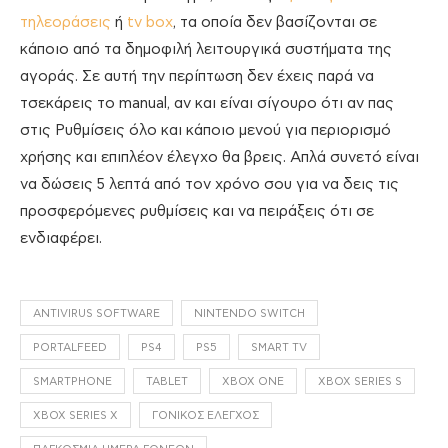
τηλεοράσεις
ή
tv box
, τα οποία δεν βασίζονται σε
κάποιο από τα δημοφιλή λειτουργικά συστήματα της
αγοράς. Σε αυτή την περίπτωση δεν έχεις παρά να
τσεκάρεις το manual, αν και είναι σίγουρο ότι αν πας
στις Ρυθμίσεις όλο και κάποιο μενού για περιορισμό
χρήσης και επιπλέον έλεγχο θα βρεις. Απλά συνετό είναι
να δώσεις 5 λεπτά από τον χρόνο σου για να δεις τις
προσφερόμενες ρυθμίσεις και να πειράξεις ότι σε
ενδιαφέρει.
ANTIVIRUS SOFTWARE
NINTENDO SWITCH
PORTALFEED
PS4
PS5
SMART TV
SMARTPHONE
TABLET
XBOX ONE
XBOX SERIES S
XBOX SERIES X
ΓΟΝΙΚΌΣ ΈΛΕΓΧΟΣ