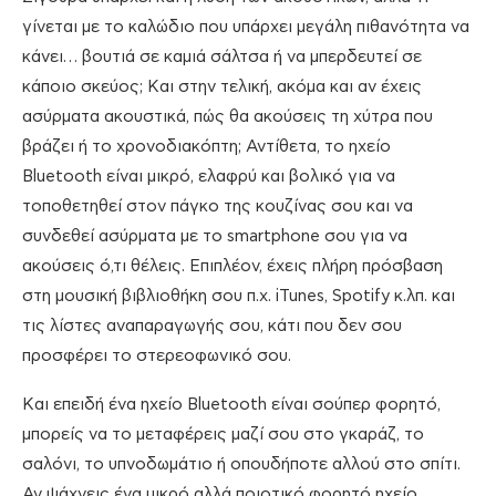
γίνεται με το καλώδιο που υπάρχει μεγάλη πιθανότητα να
κάνει… βουτιά σε καμιά σάλτσα ή να μπερδευτεί σε
κάποιο σκεύος; Και στην τελική, ακόμα και αν έχεις
ασύρματα ακουστικά, πώς θα ακούσεις τη χύτρα που
βράζει ή το χρονοδιακόπτη; Αντίθετα, το ηχείο
Bluetooth είναι μικρό, ελαφρύ και βολικό για να
τοποθετηθεί στον πάγκο της κουζίνας σου και να
συνδεθεί ασύρματα με το smartphone σου για να
ακούσεις ό,τι θέλεις. Επιπλέον, έχεις πλήρη πρόσβαση
στη μουσική βιβλιοθήκη σου π.χ. iTunes, Spotify κ.λπ. και
τις λίστες αναπαραγωγής σου, κάτι που δεν σου
προσφέρει το στερεοφωνικό σου.
Και επειδή ένα ηχείο Bluetooth είναι σούπερ φορητό,
μπορείς να το μεταφέρεις μαζί σου στο γκαράζ, το
σαλόνι, το υπνοδωμάτιο ή οπουδήποτε αλλού στο σπίτι.
Αν ψάχνεις ένα μικρό αλλά ποιοτικό φορητό ηχείο