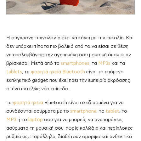
Η σύγχρονη τεχνολογία έχει να κάνει με την ευκολία. Και
δεν υπάρχει τίποτα πιο βολικό από το να είσαι σε θέση
να απολαμβάνεις την αγαπημένη σου μουσική όπου κι αν
βρίσκεσαι. Μετά από τα
smartphones
, τα
MP3s
και τα
tablets
, τα
φορητά ηχεία Bluetooth
είναι το επόμενο
εκπληκτικό gadget που έχει πάει την εμπειρία ακρόασης
σ’ ένα εντελώς νέο επίπεδο.
Τα
φορητά ηχεία
Bluetooth είναι σχεδιασμένα για να
συνδέονται ασύρματα με το
smartphone
, το
tablet
, το
MP3
ή το
laptop
σου για να μπορείς να αναπαράγεις
ασύρματα τη μουσική σου, χωρίς καλώδια και περίπλοκες
ρυθμίσεις. Παράλληλα, διαθέτουν όμορφο και ανθεκτικό