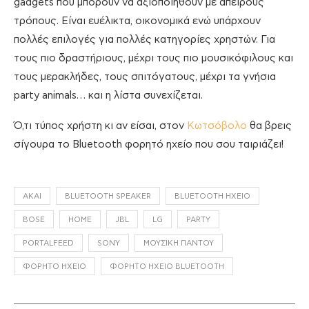
gadgets που μπορούν να αξιοποιηθούν με άπειρους
τρόπους. Είναι ευέλικτα, οικονομικά ενώ υπάρχουν
πολλές επιλογές για πολλές κατηγορίες χρηστών. Για
τους πιο δραστήριους, μέχρι τους πιο μουσικόφιλους και
τους μερακλήδες, τους σπιτόγατους, μέχρι τα γνήσια
party animals… και η λίστα συνεχίζεται.
Ό,τι τύπος χρήστη κι αν είσαι, στον
Κωτσόβολο
θα βρεις
σίγουρα το Bluetooth φορητό ηχείο που σου ταιριάζει!
AKAI
BLUETOOTH SPEAKER
BLUETOOTH ΗΧΕΊΟ
BOSE
HOME
JBL
LG
PARTY
PORTALFEED
SONY
ΜΟΥΣΙΚΉ ΠΑΝΤΟΎ
ΦΟΡΗΤΌ ΗΧΕΊΟ
ΦΟΡΗΤΌ ΗΧΕΊΟ BLUETOOTH