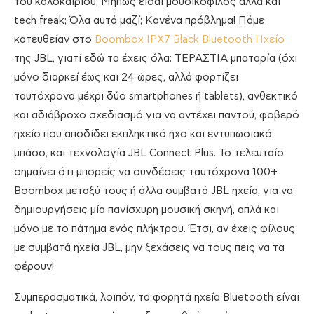
του καλοκαιριού; Μήπως είσαι μουσικόφιλος αλλά και
tech freak; Όλα αυτά μαζί; Κανένα πρόβλημα! Πάμε
κατευθείαν στο
Boombox IPX7 Black Bluetooth Ηχείο
της JBL, γιατί εδώ τα έχεις όλα: ΤΕΡΑΣΤΙΑ μπαταρία (όχι
μόνο διαρκεί έως και 24 ώρες, αλλά φορτίζει
ταυτόχρονα μέχρι δύο smartphones ή tablets), ανθεκτικό
και αδιάβροχο σχεδιασμό για να αντέχει παντού, φοβερό
ηχείο που αποδίδει εκπληκτικό ήχο και εντυπωσιακό
μπάσο, και τεχνολογία JBL Connect Plus. Το τελευταίο
σημαίνει ότι μπορείς να συνδέσεις ταυτόχρονα 100+
Boombox μεταξύ τους ή άλλα συμβατά JBL ηχεία, για να
δημιουργήσεις μία πανίσχυρη μουσική σκηνή, απλά και
μόνο με το πάτημα ενός πλήκτρου. Έτσι, αν έχεις φίλους
με συμβατά ηχεία JBL, μην ξεχάσεις να τους πεις να τα
φέρουν!
Συμπερασματικά, λοιπόν, τα φορητά ηχεία Bluetooth είναι