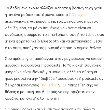
Τα δεδομένα έχουν αλλάξει. Κάποτε η βασική πηγή ήχου
ήταν ένα ραδιοκασετόφωνο, κάποιο
CD player
,
μεμονωμένο ή ως μέρος στερεοφωνικού συστήματος
κ.λπ. Σήμερα, το μόνο που έχεις να κάνεις είναι να
συνδέσεις ασύρματα το smartphone σου ή το tablet σου
μ’ ένα φορητό ηχείο Bluetooth και να μετακινείσαι μέσα
στο σπίτι, ακούγοντας μουσική σε όποιο σημείο θέλεις.
Σου αρέσει, για παράδειγμα, όταν μαγειρεύεις να ακούς
μουσική, audiobooks ή podcasts. Τα “οικιακά” σου ηχεία
μπορεί να είναι ιδανικά για μουσική, αλλά το σύστημα
ήχου μπορεί να μην “διαβάζει” audiobooks ή podcasts αν
δε χρησιμοποιήσεις
USB stick
ή
CD
. Μπορεί επίσης να
θέλεις η μουσική που θ’ ακούς να περιορίζεται στην
κουζίνα, και όχι σ’ όλο το σπίτι.
Σίγουρα υπάρχει και η λύση των ακουστικών, αλλά τι