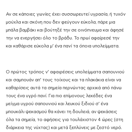
Αν σε κάποιες γωνίες έχει συσσωρευτεί υγρασία, ή τυχόν
μούχλα και σκόνη που δεν φεύγουν εύκολα, πάρε μια
μπάλα βαμβάκι και βούτηξέ την σε οινόπνευμα και άφησέ
την να ενεργήσει όλο το βράδυ. Το πρωί αφαίρεσέ την
και καθάρισε εύκολα μ’ ένα πανί τα όποια υπολείμματα.
Ο πρώτος τρόπος ν’ αφαιρέσεις υπολείμματα σαπουνιού
και σαμπουάν απ’ τους τοίχους και τα πλακάκια είναι να
καθαρίσεις αυτά τα σημεία περνώντας αρχικά από πάνω
τους ένα υγρό πανί. Για πιο επίμονους λεκέδες ένα
μείγμα υγρού σαπουνιού και λευκού ξιδιού σ’ ένα
μπουκάλι ψεκασμού θα κάνει τη δουλειά, αν ψεκάσεις
όλα τα σημεία, το αφήσεις για τουλάχιστον 4 ώρες (στη
διάρκεια της νύχτας) και μετά ξεπλύνεις με ζεστό νερό.