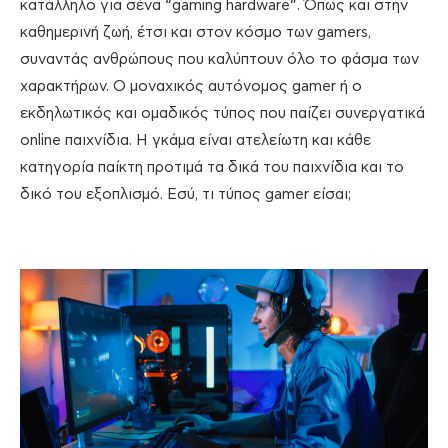
κατάλληλο για σένα “gaming hardware”. Όπως και στην
καθημερινή ζωή, έτσι και στον κόσμο των gamers,
συναντάς ανθρώπους που καλύπτουν όλο το φάσμα των
χαρακτήρων. Ο μοναχικός αυτόνομος gamer ή ο
εκδηλωτικός και ομαδικός τύπος που παίζει συνεργατικά
online παιχνίδια. Η γκάμα είναι ατελείωτη και κάθε
κατηγορία παίκτη προτιμά τα δικά του παιχνίδια και το
δικό του εξοπλισμό. Εσύ, τι τύπος gamer είσαι;