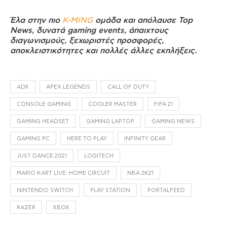
Έλα στην πιο
K-MING
ομάδα και απόλαυσε Top
News, δυνατά gaming events, άπαιχτους
διαγωνισμούς, ξεχωριστές προσφορές,
αποκλειστικότητες και πολλές άλλες εκπλήξεις.
ADX
APEX LEGENDS
CALL OF DUTY
CONSOLE GAMING
COOLER MASTER
FIFA 21
GAMING HEADSET
GAMING LAPTOP
GAMING NEWS
GAMING PC
HERE TO PLAY
INFINITY GEAR
JUST DANCE 2021
LOGITECH
MARIO KART LIVE: HOME CIRCUIT
NBA 2K21
NINTENDO SWITCH
PLAY STATION
PORTALFEED
RAZER
XBOX