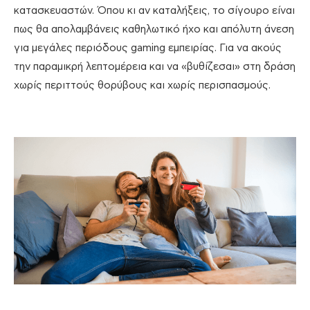
κατασκευαστών. Όπου κι αν καταλήξεις, το σίγουρο είναι
πως θα απολαμβάνεις καθηλωτικό ήχο και απόλυτη άνεση
για μεγάλες περιόδους gaming εμπειρίας. Για να ακούς
την παραμικρή λεπτομέρεια και να «βυθίζεσαι» στη δράση
χωρίς περιττούς θορύβους και χωρίς περισπασμούς.