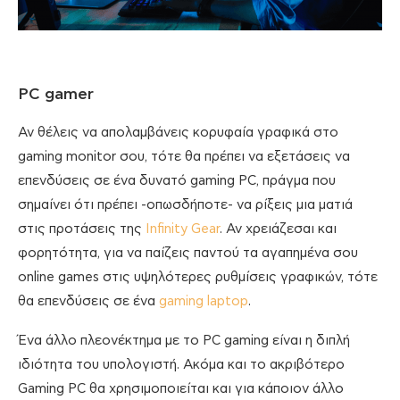
PC gamer
Αν θέλεις να απολαμβάνεις κορυφαία γραφικά στο
gaming monitor σου, τότε θα πρέπει να εξετάσεις να
επενδύσεις σε ένα δυνατό gaming PC, πράγμα που
σημαίνει ότι πρέπει -οπωσδήποτε- να ρίξεις μια ματιά
στις προτάσεις της
Infinity Gear
. Αν χρειάζεσαι και
φορητότητα, για να παίζεις παντού τα αγαπημένα σου
online games στις υψηλότερες ρυθμίσεις γραφικών, τότε
θα επενδύσεις σε ένα
gaming laptop
.
Ένα άλλο πλεονέκτημα με το PC gaming είναι η διπλή
ιδιότητα του υπολογιστή. Ακόμα και το ακριβότερο
Gaming PC θα χρησιμοποιείται και για κάποιον άλλο