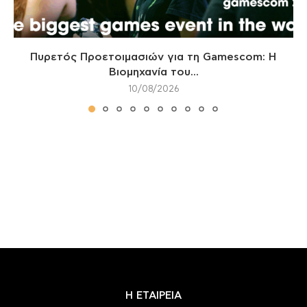
Πυρετός Προετοιμασιών για τη Gamescom: Η
Βιομηχανία του...
10/08/2026
Η ΕΤΑΙΡΕΙΑ