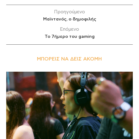
Προηγούμενο
Μαϊντανός, ο δημοφιλής
Επόμενο
Το 7ήμερο του gaming
ΜΠΟΡΕΊΣ ΝΑ ΔΕΙΣ ΑΚΌΜΗ