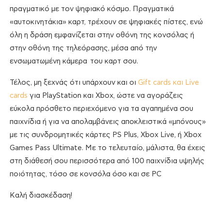
πραγματικό με τον ψηφιακό κόσμο. Πραγματικά
«αυτοκινητάκια» καρτ, τρέχουν σε ψηφιακές πίστες, ενώ
όλη η δράση εμφανίζεται στην οθόνη της κονσόλας ή
στην οθόνη της τηλεόρασης, μέσα από την
ενσωματωμένη κάμερα του καρτ σου.
Τέλος, μη ξεχνάς ότι υπάρχουν και οι
Gift cards και Live
cards
για PlayStation και Xbox, ώστε να αγοράζεις
εύκολα πρόσθετο περιεχόμενο για τα αγαπημένα σου
παιχνίδια ή για να απολαμβάνεις αποκλειστικά «μπόνους»
με τις συνδρομητικές κάρτες PS Plus, Xbox Live, ή Xbox
Games Pass Ultimate. Με το τελευταίο, μάλιστα, θα έχεις
στη διάθεσή σου περισσότερα από 100 παιχνίδια υψηλής
ποιότητας, τόσο σε κονσόλα όσο και σε PC
Καλή διασκέδαση!