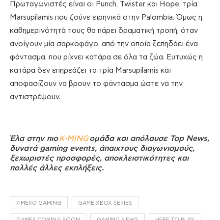
Πρωταγωνιστές είναι οι Punch, Twister και Hope, τρία
Marsupilamis που ζούνε ειρηνικά στην Palombia. Όμως η
καθημερινότητά τους θα πάρει δραματική τροπή, όταν
ανοίγουν μία σαρκοφάγο, από την οποία ξεπηδάει ένα
φάντασμα, που ρίχνει κατάρα σε όλα τα ζώα. Ευτυχώς η
κατάρα δεν επηρεάζει τα τρία Marsupilamis και
αποφασίζουν να βρουν το φάντασμα ώστε να την
αντιστρέψουν.
Έλα στην πιο
K-MING
ομάδα και απόλαυσε Top News,
δυνατά gaming events, άπαιχτους διαγωνισμούς,
ξεχωριστές προσφορές, αποκλειστικότητες και
πολλές άλλες εκπλήξεις.
7IMERO GAMING
GAME XBOX SERIES
GAMES COMING SOON
GAMING NEWS
HERE TO PLAY