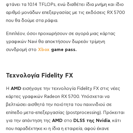
φτάνει τα 10.14 TFLOPs, ενώ διαθέτει ίδια μνήμη και ίδιο
αριθμό μονάδων επεξεργασίας με τις εκδόσεις RX 5700
που θα δούμε στα ράφια.
Επιπλέον, όσοι προχωρήσουν σε αγορά μιας κάρτας
γραφικών Navi θα αποκτήσουν δωρεάν τρίμηνη
συνδρομή στο
Xbox
game pass.
Τεχνολογία Fidelity FX
Η
AMD
εισήγαγε την τεχνολογία Fidelity FX στις νέες
κάρτες γραφικών Radeon RX 5700. Yπόσχεται να
βελτιώσει αισθητά την ποιότητα του παιχνιδιού σε
επίπεδο μετα-επεξεργασίας (postprocessing). Πρόκειται
για την απάντηση της
AMD
στο
DLSS της Nvidia
, κάτι
που παραδέχτηκε κι η ίδια η εταιρεία, αφού έκανε