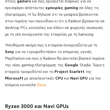
στους
gamers
και πώς εργάζεται διαρκώς για να
προσφέρει απίστευτες
εμπειρίες
gaming
σε όλες τις
πλατφόρμες. Η Su δήλωσε ότι τα γραφικά βρίσκονται
στον πυρήνα των παιχνιδιών κι ότι η Radeon βρίσκεται σε
desktop PCs, κονσόλες και πλέον σε φορητές συσκευές
με τη νέα συνεργασία της εταιρείας με τη Samsung.
Υπενθύμισε ακόμη πως η εταιρεία συνεργάζεται με τη
Sony
για να «τροφοδοτήσει» το επόμενης γενιάς
PlayStation και πως η Radeon θα αποτελεί βασικό πυρήνα
της νέας gaming πλατφόρμας της
Google
, Stadia. Τώρα η
εταιρεία τροφοδοτεί και το
Project
Scarlett
της
Microsoft
με αποκλειστικές
CPU
και
Navi
GPU
για την
επόμενη κονσόλα
Xbox
.
Ryzen 3000 και Navi GPUs