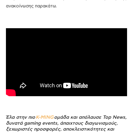
ανακοίνωσης παρακάτω.
Έλα στην πιο
K-MING
ομάδα και απόλαυσε Top News,
δυνατά gaming events, άπαιχτους διαγωνισμούς,
ξεχωριστές προσφορές, αποκλειστικότητες και