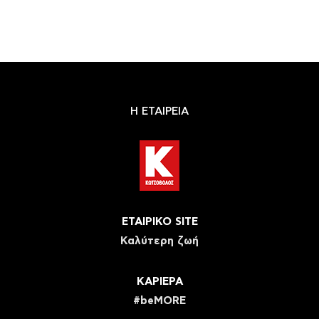
Η ΕΤΑΙΡΕΙΑ
ΕΤΑΙΡΙΚΟ SITE
Καλύτερη ζωή
ΚΑΡΙΕΡΑ
#beMORE