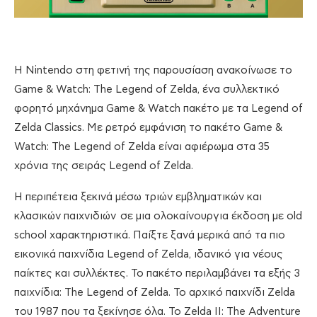
Η Nintendo στη φετινή της παρουσίαση ανακοίνωσε το
Game & Watch: The Legend of Zelda, ένα συλλεκτικό
φορητό μηχάνημα Game & Watch πακέτο με τα Legend of
Zelda Classics. Με ρετρό εμφάνιση το πακέτο Game &
Watch: The Legend of Zelda είναι αφιέρωμα στα 35
χρόνια της σειράς Legend of Zelda.
Η περιπέτεια ξεκινά μέσω τριών εμβληματικών και
κλασικών παιχνιδιών σε μια ολοκαίνουργια έκδοση με old
school χαρακτηριστικά. Παίξτε ξανά μερικά από τα πιο
εικονικά παιχνίδια Legend of Zelda, ιδανικό για νέους
παίκτες και συλλέκτες. Το πακέτο περιλαμβάνει τα εξής 3
παιχνίδια: The Legend of Zelda. Το αρχικό παιχνίδι Zelda
του 1987 που τα ξεκίνησε όλα. Το Zelda II: The Adventure