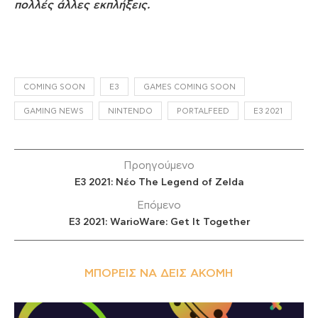
πολλές άλλες εκπλήξεις.
COMING SOON
E3
GAMES COMING SOON
GAMING NEWS
NINTENDO
PORTALFEED
Ε3 2021
Προηγούμενο
E3 2021: Νέο The Legend of Zelda
Επόμενο
Ε3 2021: WarioWare: Get It Together
ΜΠΟΡΕΊΣ ΝΑ ΔΕΙΣ ΑΚΌΜΗ