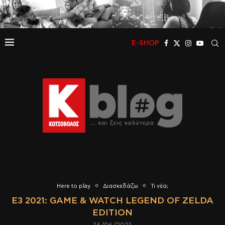
E-SHOP
Here to play
Διασκεδάζω
Τι νέα;
E3 2021: GAME & WATCH LEGEND OF ZELDA
EDITION