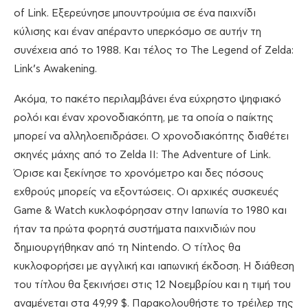
of Link. Εξερεύνησε μπουντρούμια σε ένα παιχνίδι
κύλισης και έναν απέραντο υπερκόσμο σε αυτήν τη
συνέχεια από το 1988. Και τέλος το The Legend of Zelda:
Link’s Awakening.
Ακόμα, το πακέτο περιλαμβάνει ένα εύχρηστο ψηφιακό
ρολόι και έναν χρονοδιακόπτη, με τα οποία ο παίκτης
μπορεί να αλληλοεπιδράσει. Ο χρονοδιακόπτης διαθέτει
σκηνές μάχης από το Zelda II: The Adventure of Link.
Όρισε και ξεκίνησε το χρονόμετρο και δες πόσους
εχθρούς μπορείς να εξοντώσεις. Οι αρχικές συσκευές
Game & Watch κυκλοφόρησαν στην Ιαπωνία το 1980 και
ήταν τα πρώτα φορητά συστήματα παιχνιδιών που
δημιουργήθηκαν από τη Nintendo. Ο τίτλος θα
κυκλοφορήσει με αγγλική και ιαπωνική έκδοση. Η διάθεση
του τίτλου θα ξεκινήσει στις 12 Νοεμβρίου και η τιμή του
αναμένεται στα 49,99 $. Παρακολουθήστε το τρέιλερ της