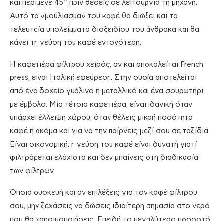
και περίμενε 45’’ πριν θέσεις σε λειτουργία τη μηχανή.
Αυτό το «μούλιασμα» του καφέ θα διώξει και τα
τελευταία υπολείμματα διοξειδίου του άνθρακα και θα
κάνει τη γεύση του καφέ εντονότερη.
Η καφετιέρα φίλτρου χειρός, αν και αποκαλείται French
press, είναι Ιταλική εφεύρεση. Στην ουσία αποτελείται
από ένα δοχείο γυάλινο ή μεταλλικό και ένα σουρωτήρι
με έμβολο. Μία τέτοια καφετιέρα, είναι ιδανική όταν
υπάρχει έλλειψη χώρου, όταν θέλεις μικρή ποσότητα
καφέ ή ακόμα και για να την παίρνεις μαζί σου σε ταξίδια.
Είναι οικονομική, η γεύση του καφέ είναι δυνατή γιατί
φιλτράρεται ελάχιστα και δεν μπαίνεις στη διαδικασία
των φίλτρων.
Όποια συσκευή και αν επιλέξεις για τον καφέ φίλτρου
σου, μην ξεχάσεις να δώσεις ιδιαίτερη σημασία στο νερό
που θα χρησιμοποιήσεις. Επειδή το μεγαλύτερο ποσοστό