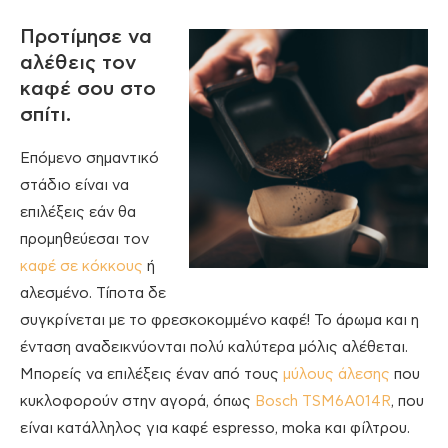
Προτίμησε να
αλέθεις τον
καφέ σου στο
σπίτι.
Επόμενο σημαντικό
στάδιο είναι να
επιλέξεις εάν θα
προμηθεύεσαι τον
καφέ σε κόκκους
ή
αλεσμένο. Τίποτα δε
συγκρίνεται με το φρεσκοκομμένο καφέ! Το άρωμα και η
ένταση αναδεικνύονται πολύ καλύτερα μόλις αλέθεται.
Μπορείς να επιλέξεις έναν από τους
μύλους άλεσης
που
κυκλοφορούν στην αγορά, όπως
Bosch TSM6A014R
, που
είναι κατάλληλος για καφέ espresso, moka και φίλτρου.