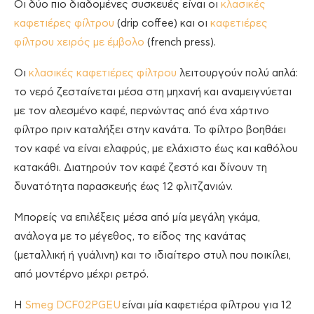
Οι δύο πιο διαδομένες συσκευές είναι οι
κλασικές
καφετιέρες φίλτρου
(drip coffee) και οι
καφετιέρες
φίλτρου χειρός με έμβολο
(french press).
Οι
κλασικές καφετιέρες φίλτρου
λειτουργούν πολύ απλά:
το νερό ζεσταίνεται μέσα στη μηχανή και αναμειγνύεται
με τον αλεσμένο καφέ, περνώντας από ένα χάρτινο
φίλτρο πριν καταλήξει στην κανάτα. Το φίλτρο βοηθάει
τον καφέ να είναι ελαφρύς, με ελάχιστο έως και καθόλου
κατακάθι. Διατηρούν τον καφέ ζεστό και δίνουν τη
δυνατότητα παρασκευής έως 12 φλιτζανιών.
Μπορείς να επιλέξεις μέσα από μία μεγάλη γκάμα,
ανάλογα με το μέγεθος, το είδος της κανάτας
(μεταλλική ή γυάλινη) και το ιδιαίτερο στυλ που ποικίλει,
από μοντέρνο μέχρι ρετρό.
Η
Smeg DCF02PGEU
είναι μία καφετιέρα φίλτρου για 12