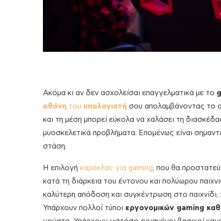
Ακόμα κι αν δεν ασχολείσαι επαγγελματικά με το
οθόνη
του
υπολογιστή
σου απολαμβάνοντας το αγ
και τη μέση μπορεί εύκολα να χαλάσει τη διασκέδ
μυοσκελετικά προβλήματα. Επομένως είναι σημαντι
στάση.
Η επιλογή
καρέκλας για gaming
, που θα προστατεύ
κατά τη διάρκεια του έντονου και πολύωρου παιχνι
καλύτερη απόδοση και συγκέντρωση στο παιχνίδι,
Υπάρχουν πολλοί τύποι
εργονομικών gaming κα