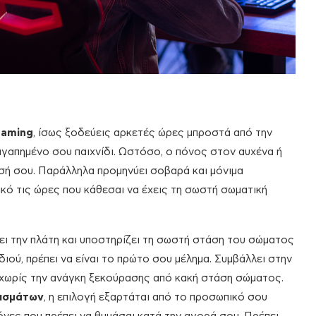
gaming
, ίσως ξοδεύεις αρκετές ώρες μπροστά από την
απημένο σου παιχνίδι. Ωστόσο, ο πόνος στον αυχένα ή
ασή σου. Παράλληλα προμηνύει σοβαρά και μόνιμα
κό τις ώρες που κάθεσαι να έχεις τη σωστή σωματική
ει την πλάτη και υποστηρίζει τη σωστή στάση του σώματος
διού, πρέπει να είναι το πρώτο σου μέλημα. Συμβάλλει στην
 χωρίς την ανάγκη ξεκούρασης από κακή στάση σώματος.
θισμάτων
, η επιλογή εξαρτάται από το προσωπικό σου