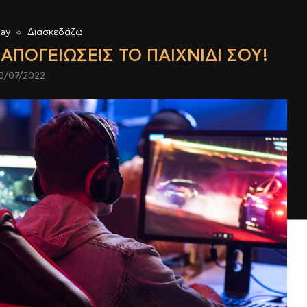
lay
Διασκεδάζω
ΑΠΟΓΕΙΏΣΕΙΣ ΤΟ ΠΑΙΧΝΊΔΙ ΣΟΥ!
0/07/2022