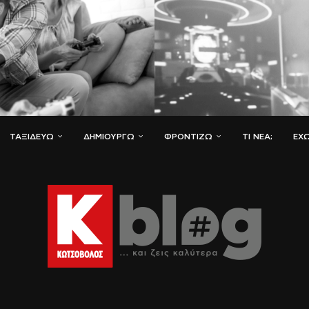
ΤΑΞΙΔΕΎΩ
ΔΗΜΙΟΥΡΓΏ
ΦΡΟΝΤΊΖΩ
ΤΙ ΝΈΑ;
ΈΧΩ