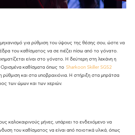
 μηχανισμό για ρύθμιση του ύψους της θέσης σου, ώστε να
δρα του καθίσματος να σε πιέζει πίσω από το γόνατο.
χηματίζεται είναι στο γόνατο. Η δεύτερη στη λεκάνη η
α. Ορισμένα καθίσματα όπως το
Sharkoon Skiller SGS2
 ρύθμιση και στα υποβραχιόνια. Η στήριξη στα μπράτσα
ος των ώμων και των χεριών.
ους καλοκαιρινούς μήνες, υπάρχει το ενδεχόμενο να
πένδυση του καθίσματος να είναι από ποιοτικά υλικά, όπως