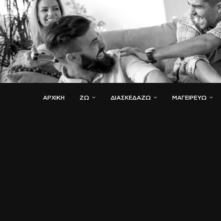
ΑΡΧΙΚΗ
ΖΏ
ΔΙΑΣΚΕΔΆΖΩ
ΜΑΓΕΙΡΕΎΩ