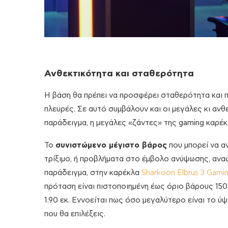
Ανθεκτικότητα και σταθερότητα
Η βάση θα πρέπει να προσφέρει σταθερότητα και π
πλευρές. Σε αυτό συμβάλουν και οι μεγάλες κι αν
παράδειγμα, η μεγάλες «ζάντες» της gaming καρέ
Το
συνιστώμενο μέγιστο βάρος
που μπορεί να αν
τρίξιμο, ή προβλήματα στο έμβολο ανύψωσης, αναφ
παράδειγμα, στην καρέκλα
Sharkoon Elbrus 3 Gamin
πρόταση είναι πιστοποιημένη έως όριο βάρους 150 
1.90 εκ. Εννοείται πως όσο μεγαλύτερο είναι το ύψ
που θα επιλέξεις.