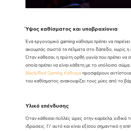
Ύψος καθίσματος και υποβραχίονια
Ένα εργονομικό gaming κάθισμα πρέπει να παρέχει
ακουμπάς σωστά τα πέλματα στο δάπεδο, χωρίς η έ
Όταν κάθεσαι, η πρώτη ορθή γωνία που πρέπει να σ
οποία πρέπει να είναι κάθετη με το υπόλοιπο σώμ
Black/Red Gaming Κάθισμα
προσφέρουν αντίστοιχη
του καθίσματος ανακουφίζει τους μύες από το βάρ
Υλικό επένδυσης
Όταν κάθεσαι πολλές ώρες στην καρέκλα, ειδικά τ
ιδρώσεις. Γι’ αυτό και είναι εξίσου σημαντικό η ε