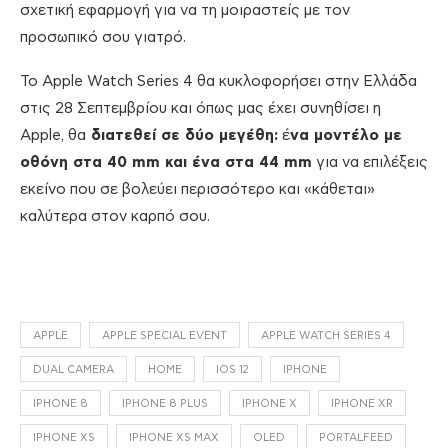
σχετική εφαρμογή για να τη μοιραστείς με τον
προσωπικό σου γιατρό.
Το Apple Watch Series 4 θα κυκλοφορήσει στην Ελλάδα
στις 28 Σεπτεμβρίου και όπως μας έχει συνηθίσει η
Apple, θα
διατεθεί σε δύο μεγέθη:
έ
να μοντέλο με
οθόνη στα 40 mm και ένα στα 44 mm
για να επιλέξεις
εκείνο που σε βολεύει περισσότερο και «κάθεται»
καλύτερα στον καρπό σου.
APPLE
APPLE SPECIAL EVENT
APPLE WATCH SERIES 4
DUAL CAMERA
HOME
IOS 12
IPHONE
IPHONE 8
IPHONE 8 PLUS
IPHONE X
IPHONE XR
IPHONE XS
IPHONE XS MAX
OLED
PORTALFEED