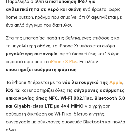
Παράλληλα διαθέτει
πιστοποίηση IP67 για
ανθεκτικότητα σε νερό και σκόνη
ενώ έρχεται χωρίς
home button, πράγμα που σημαίνει ότι θ’ αφυπνίζεται με
ένα απλό άγγιγμα του δαχτύλου.
Στα της μπαταρίας, παρά τις βελτιωμένες επιδόσεις και
τη μεγαλύτερη οθόνη, το iPhone Xr υπόσχεται ακόμα
μεγαλύτερη αυτονομία
, αφού διαρκεί έως και 1,5 ώρα
περισσότερο από το
iPhone 8 Plus
. Επιπλέον,
υποστηρίζει ασύρματη φόρτιση
.
Το iPhone Xr έρχεται με το
νέο λειτουργικό της
Apple
,
iOS 12
, και υποστηρίζει όλες τις
σύγχρονες ασύρματες
επικοινωνίες όπως NFC, Wi-Fi 802.11ac, Bluetooth 5.0
και Gigabit-class LTE με 4×4 MIMO
για γρήγορη
ασύρματη δικτύωση σε Wi-Fi και δίκτυο κινητής,
συνεργασία με σύγχρονες συσκευές Bluetooth και πολλά
άλλα.