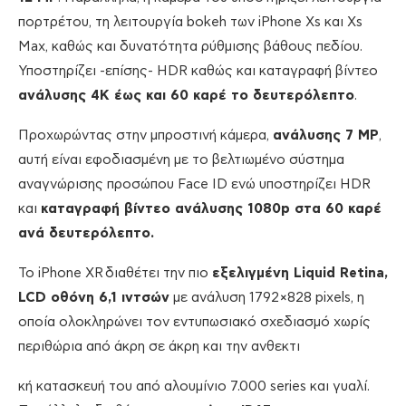
πορτρέτου, τη λειτουργία bokeh των iPhone Xs και Xs
Max, καθώς και δυνατότητα ρύθμισης βάθους πεδίου.
Υποστηρίζει -επίσης- HDR καθώς και καταγραφή βίντεο
ανάλυσης 4Κ έως και 60 καρέ το δευτερόλεπτο
.
Προχωρώντας στην μπροστινή κάμερα,
ανάλυσης 7 MP
,
αυτή είναι εφοδιασμένη με το βελτιωμένο σύστημα
αναγνώρισης προσώπου Face ID ενώ υποστηρίζει HDR
και
καταγραφή βίντεο ανάλυσης 1080p στα 60 καρέ
ανά δευτερόλεπτο.
Το iPhone XR διαθέτει την πιο
εξελιγμένη Liquid Retina,
LCD οθόνη 6,1 ιντσών
με ανάλυση 1792×828 pixels, η
οποία ολοκληρώνει τον εντυπωσιακό σχεδιασμό χωρίς
περιθώρια από άκρη σε άκρη και την ανθεκτι
κή κατασκευή του από αλουμίνιο 7.000 series και γυαλί.