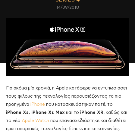
14/09/2018
Για ακόμα μία χρονιά, η Apple κατάφερε να εντυπωσιάσει
τους φίλους της τεχνολογίας παρουσιάζοντας τα πιο
προηγμένα
iPhone
που κατασκευάστηκαν ποτέ, το
iPhone Xs, iPhone Xs Max
και το
iPhone XR,
καθώς και
το νέο
Apple Watch
που επανασχεδιάστηκε και διαθέτει
πρωτοποριακές τεχνολογίες fitness και επικοινωνίας.