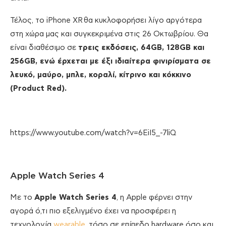
Τέλος, το iPhone XR θα κυκλοφορήσει λίγο αργότερα
στη χώρα μας και συγκεκριμένα στις 26 Οκτωβρίου. Θα
είναι διαθέσιμο σε
τρεις εκδόσεις, 64GB, 128GB και
256GB, ενώ έρχεται με έξι ιδιαίτερα φινιρίσματα σε
λευκό, μαύρο, μπλε, κοραλί, κίτρινο και κόκκινο
(Product Red).
https://www.youtube.com/watch?v=6EiI5_-7liQ
Apple Watch Series 4
Με το
Apple Watch Series 4
, η Apple φέρνει στην
αγορά ό,τι πιο εξελιγμένο έχει να προσφέρει η
τεχνολογία
wearable
, τόσο σε επίπεδο hardware όσο και