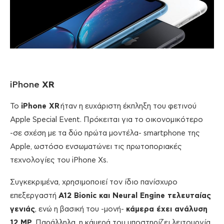
iPhone
XR
Το
iPhone XR
ήταν η ευχάριστη έκπληξη του φετινού
Apple Special Event. Πρόκειται για το οικονομικότερο
-σε σχέση με τα δύο πρώτα μοντέλα- smartphone της
Apple, ωστόσο ενσωματώνει τις πρωτοποριακές
τεχνολογίες του iPhone Xs.
Συγκεκριμένα, χρησιμοποιεί τον ίδιο πανίσχυρο
επεξεργαστή
A12 Bionic και Neural Engine τελευταίας
γενιάς
, ενώ η βασική του -μονή-
κάμερα έχει ανάλυση
12 MP
. Παράλληλα, η κάμερά του υποστηρίζει λειτουργία