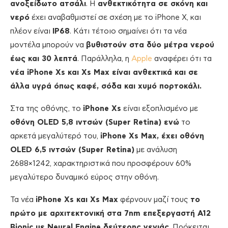
ανοξείδωτο ατσάλι
. Η
ανθεκτικότητα σε σκόνη και
νερό
έχει αναβαθμιστεί σε σχέση με το iPhone X, και
πλέον είναι
IP68
. Κάτι τέτοιο σημαίνει ότι τα νέα
μοντέλα μπορούν να
βυθιστούν στα δύο μέτρα νερού
έως και 30 λεπτά
. Παράλληλα, η
Apple
αναφέρει ότι τα
νέα iPhone Xs και Χs Max είναι ανθεκτικά και σε
άλλα υγρά όπως καφέ, σόδα και χυμό πορτοκάλι.
Στα της οθόνης, το
iPhone Xs
είναι εξοπλισμένο με
οθόνη OLED 5,8 ιντσών (Super Retina) ενώ
το
αρκετά μεγαλύτερό του,
iPhone Xs Max, έχει οθόνη
OLED 6,5 ιντσών (Super Retina)
με ανάλυση
2688×1242, χαρακτηριστικά που προσφέρουν 60%
μεγαλύτερο δυναμικό εύρος στην οθόνη.
Τα νέα
iPhone Xs και Xs Max
φέρνουν μαζί τους
το
πρώτο με αρχιτεκτονική στα 7nm επεξεργαστή A12
Bionic με Neural Engine δεύτερης γενιάς
. Πρόκειται