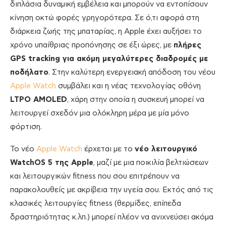
διπλάσια δυναμική εμβέλεια και μπορούν να εντοπίσουν
κίνηση οκτώ φορές γρηγορότερα. Σε ό,τι αφορά στη
διάρκεια ζωής της μπαταρίας, η Apple έχει αυξήσει το
χρόνο υπαίθριας προπόνησης σε έξι ώρες, με
πλήρες
GPS tracking για ακόμη μεγαλύτερες διαδρομές με
ποδήλατο
. Στην καλύτερη ενεργειακή απόδοση του νέου
Apple Watch
συμβάλει και η νέας τεχνολογίας οθόνη
LTPO AMOLED
, χάρη στην οποία η συσκευή μπορεί να
λειτουργεί σχεδόν μια ολόκληρη μέρα με μία μόνο
φόρτιση.
Το νέο
Apple Watch
έρχεται με το
νέο λειτουργικό
WatchOS 5 της Apple
, μαζί με μια ποικιλία βελτιώσεων
και λειτουργικών fitness που σου επιτρέπουν να
παρακολουθείς με ακρίβεια την υγεία σου. Εκτός από τις
κλασικές λειτουργίες fitness (θερμίδες, επίπεδα
δραστηριότητας κ.λπ.) μπορεί πλέον να ανιχνεύσει ακόμα