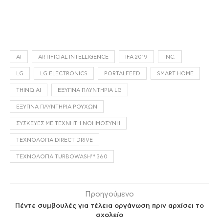
AI
ARTIFICIAL INTELLIGENCE
IFA 2019
INC.
LG
LG ELECTRONICS
PORTALFEED
SMART HOME
THINQ AI
ΈΞΥΠΝΑ ΠΛΥΝΤΉΡΙΑ LG
ΈΞΥΠΝΑ ΠΛΥΝΤΉΡΙΑ ΡΟΎΧΩΝ
ΣΥΣΚΕΥΈΣ ΜΕ ΤΕΧΝΗΤΉ ΝΟΗΜΟΣΎΝΗ
ΤΕΧΝΟΛΟΓΊΑ DIRECT DRIVE
ΤΕΧΝΟΛΟΓΊΑ TURBOWASH™ 360
Προηγούμενο
Πέντε συμβουλές για τέλεια οργάνωση πριν αρχίσει το
σχολείο