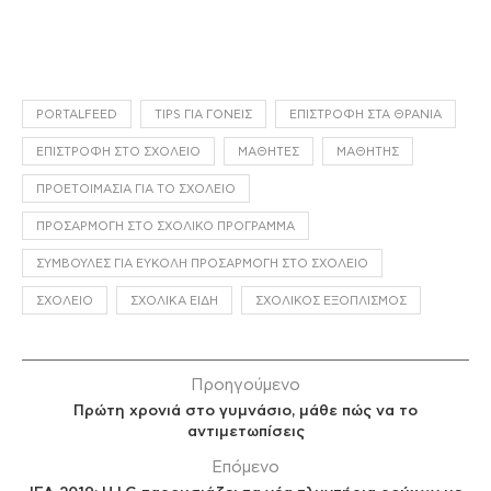
PORTALFEED
TIPS ΓΙΑ ΓΟΝΕΊΣ
ΕΠΙΣΤΡΟΦΉ ΣΤΑ ΘΡΑΝΊΑ
ΕΠΙΣΤΡΟΦΉ ΣΤΟ ΣΧΟΛΕΊΟ
ΜΑΘΗΤΈΣ
ΜΑΘΗΤΉΣ
ΠΡΟΕΤΟΙΜΑΣΊΑ ΓΙΑ ΤΟ ΣΧΟΛΕΊΟ
ΠΡΟΣΑΡΜΟΓΉ ΣΤΟ ΣΧΟΛΙΚΌ ΠΡΌΓΡΑΜΜΑ
ΣΥΜΒΟΥΛΈΣ ΓΙΑ ΕΎΚΟΛΗ ΠΡΟΣΑΡΜΟΓΉ ΣΤΟ ΣΧΟΛΕΊΟ
ΣΧΟΛΕΊΟ
ΣΧΟΛΙΚΆ ΕΊΔΗ
ΣΧΟΛΙΚΌΣ ΕΞΟΠΛΙΣΜΌΣ
Προηγούμενο
Πρώτη χρονιά στο γυμνάσιο, μάθε πώς να το
αντιμετωπίσεις
Επόμενο