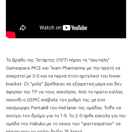
Το βράδυ της Τετάρτης (19/7) πήραν τη “σκυτάλη”
Gamespace MCE και Team Phantasma, με την πρώτη να
επικρατεί με 3-0 και να περνά στον ημιτελικό του lower
bracket. Οι “μπλε” βρέθηκαν σε εξαιρετική μέρα και δεν
άφησαν την TP να τους απειλήσει. Από το πρώτο κιόλας
παιχνίδι η GSMC επέβαλε τον ρυθμό της, με ένα
πανέμορφο Pentakill του mid laner της ομάδας Toffe να
ανοίγει τον δρόμο για το 1-0. Το 2-0 ήρθε εύκολα για την
ομάδα του Habubu με το nexus των “φαντασμάτων” να
πέφτει πριν το ρολόι δείξει 25 λεπτά.