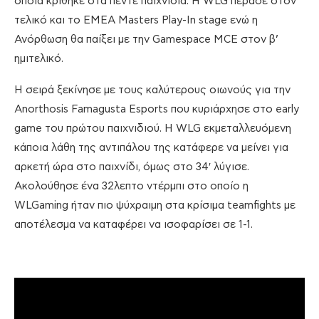
οποία κρίθηκε στα πέντε παιχνίδια. Η WLG πέρασε στον
τελικό και το EMEA Masters Play-In stage ενώ η
Ανόρθωση θα παίξει με την Gamespace MCE στον β’
ημιτελικό.
Η σειρά ξεκίνησε με τους καλύτερους οιωνούς για την
Anorthosis Famagusta Esports που κυριάρχησε στο early
game του πρώτου παιχνιδιού. Η WLG εκμεταλλευόμενη
κάποια λάθη της αντιπάλου της κατάφερε να μείνει για
αρκετή ώρα στο παιχνίδι, όμως στο 34′ λύγισε.
Ακολούθησε ένα 32λεπτο ντέρμπι στο οποίο η
WLGaming ήταν πιο ψύχραιμη στα κρίσιμα teamfights με
αποτέλεσμα να καταφέρει να ισοφαρίσει σε 1-1.