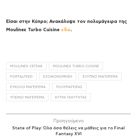
Είσαι στην Κύπρο; Ανακάλυψε τον πολυμάγειρα της
Moulinex Turbo Cuisine
εδώ
.
MOULINEX CE7548
MOULINEX TURBO CUISINE
PORTALFEED
ΕΞΟΙΚΟΝΌΜΗΣΗ
ΈΞΥΠΝΟ ΜΑΓΕΊΡΕΜΑ
ΕΎΚΟΛΟ ΜΑΓΕΊΡΕΜΑ
ΠΟΛΥΜΆΓΕΙΡΑΣ
ΥΓΙΕΙΝΌ ΜΑΓΕΊΡΕΜΑ
ΧΎΤΡΑ ΤΑΧΎΤΗΤΑΣ
Προηγούμενο
State of Play: Όλα όσα θέλεις να μάθεις για το Final
Fantasy XVI