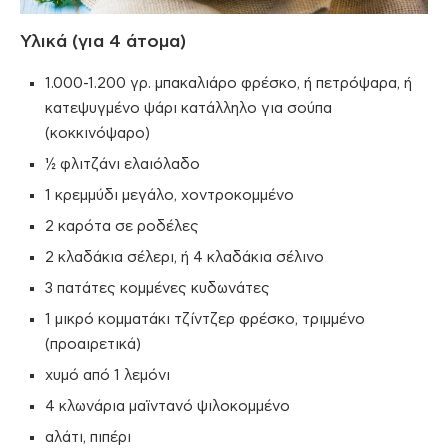
Υλικά (για 4 άτομα)
1.000-1.200 γρ. μπακαλιάρο φρέσκο, ή πετρόψαρα, ή
κατεψυγμένο ψάρι κατάλληλο για σούπα
(κοκκινόψαρο)
½ φλιτζάνι ελαιόλαδο
1 κρεμμύδι μεγάλο, χοντροκομμένο
2 καρότα σε ροδέλες
2 κλαδάκια σέλερι, ή 4 κλαδάκια σέλινο
3 πατάτες κομμένες κυδωνάτες
1 μικρό κομματάκι τζίντζερ φρέσκο, τριμμένο
(προαιρετικά)
χυμό από 1 λεμόνι
4 κλωνάρια μαϊντανό ψιλοκομμένο
αλάτι, πιπέρι