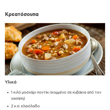
Κρεατόσουπα
Υλικά
1 κιλό μοσχάρι ποντίκι (κομμένο σε κυβάκια από τον
χασάπη)
2 κ.σ. ελαιόλαδο