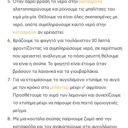
Όταν πάρει βράση το νερό στην
κατσαρόλα
αλατοπιπερώνουμε και ρίχνουμε τις μπαλίτσες του
κιμά μία-μία. Θέλουμε να είναι όλες σκεπασμένες με
νερό, οπότε συμπληρώνουμε καυτό νερό στην
κατσαρόλα,
αν χρειαστεί.
Βράζουμε το φαγητό για τουλάχιστον 30 λεπτά,
φροντίζοντας να συμπληρώσουμε νερό, σε περίπτωση
που χρειαστεί, ανάλογα με το πόσο ρευστή θέλουμε
να είναι η σούπα. Το φαγητό είναι έτοιμο όταν
βράσουν τα λαχανικά και τα γιουβαρλάκια.
Για να ετοιμάσουμε το αυγολέμονο χτυπάμε το αυγό
με τον κρόκο στο
μπλέντερ
μέχρι ν’ αφρίσουν.
Προσθέτουμε το χυμό των λεμονιών και συνεχίζουμε
το χτύπημα μέχρι να πάρουμε ένα πηχτό ομοιογενές
μείγμα.
Με μια κουτάλα σούπας παίρνουμε ζωμό από την
κατσαρόλα και τον ανακατεύουμε στο αυγολέμονο.