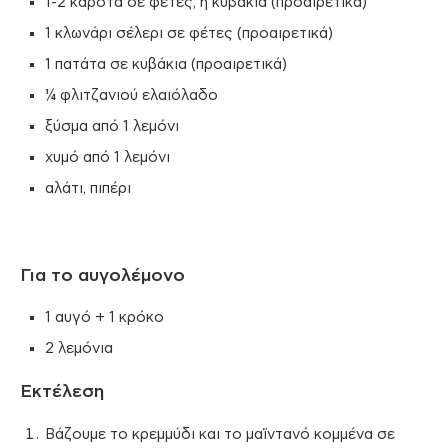
1-2 καρότα σε φέτες, ή κυβάκια (προαιρετικά)
1 κλωνάρι σέλερι σε φέτες (προαιρετικά)
1 πατάτα σε κυβάκια (προαιρετικά)
¼ φλιτζανιού ελαιόλαδο
ξύσμα από 1 λεμόνι
χυμό από 1 λεμόνι
αλάτι, πιπέρι
Για το αυγολέμονο
1 αυγό + 1 κρόκο
2 λεμόνια
Εκτέλεση
Βάζουμε το κρεμμύδι και το μαϊντανό κομμένα σε