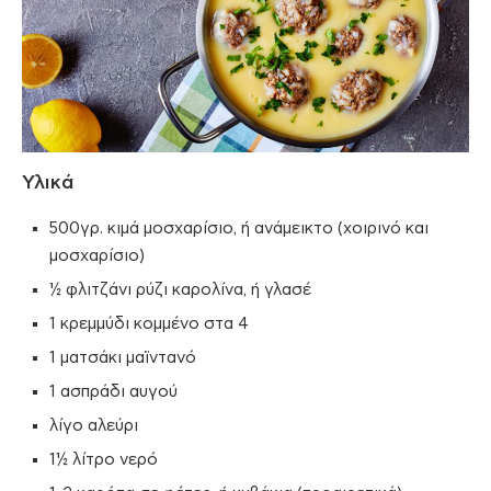
Υλικά
500γρ. κιμά μοσχαρίσιο, ή ανάμεικτο (χοιρινό και
μοσχαρίσιο)
½ φλιτζάνι ρύζι καρολίνα, ή γλασέ
1 κρεμμύδι κομμένο στα 4
1 ματσάκι μαϊντανό
1 ασπράδι αυγού
λίγο αλεύρι
1½ λίτρο νερό