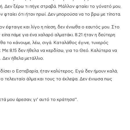
ή. Δεν ξέρω τι πήγε στραβά. Μάλλον φταίει το γόνατό μου,
ν φταίει ότι ήταν πρωί. Δεν μπορούσα να το βρω με τίποτα.
ν έφταιγε και λίγο η πίεση, δεν ένιωθα ο εαυτός μου. Στο
 είπα πάμε για ένα χαλαρό αλματάκι. 8.21 ήταν η δεύτερη
 θα το κάνουμε, λέω, σιγά. Καταλάθος έγινε, τυχερός
. Με 8.15 δεν ήθελα να κερδίσω, για το Θεό. Καλύτερα να
. Δεν ήθελα μετάλλιο.
δίσει ο Εστεβαρία, ήταν καλύτερος. Εγώ δεν ήμουν καλά,
στο τελευταίο άλμα και τους το έκλεψα. Δεν ένιωσα πως
τά μου άρεσαν, γι’ αυτό το κράτησα’’.