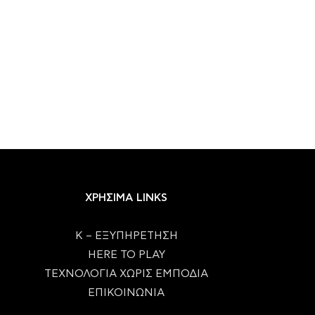
Πότε θα μας «κλέψει» τη δουλειά
IMAX: Η Τεχνολογία Πίσω
η Τεχνητή...
Νέα «Οδύσσεια»...
28/07/2026
23/07/2026
ΧΡΗΣΙΜΑ LINKS
Κ – ΕΞΥΠΗΡΕΤΗΣΗ
HERE TO PLAY
ΤΕΧΝΟΛΟΓΙΑ ΧΩΡΙΣ ΕΜΠΟΔΙΑ
ΕΠΙΚΟΙΝΩΝΙΑ