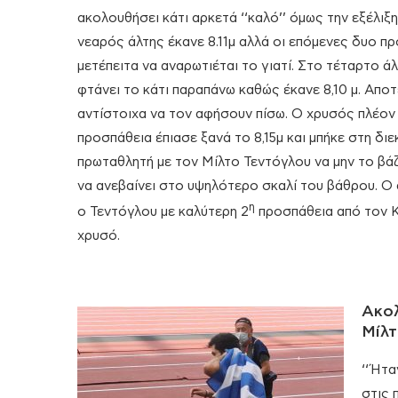
ακολουθήσει κάτι αρκετά ‘‘καλό’’ όμως την εξέλιξη
νεαρός άλτης έκανε 8.11μ αλλά οι επόμενες δυο π
μετέπειτα να αναρωτιέται το γιατί. Στο τέταρτο 
φτάνει το κάτι παραπάνω καθώς έκανε 8,10 μ. Αποτέ
αντίστοιχα να τον αφήσουν πίσω. Ο χρυσός πλέον 
προσπάθεια έπιασε ξανά το 8,15μ και μπήκε στη δι
πρωταθλητή με τον Μίλτο Τεντόγλου να μην το βάζε
να ανεβαίνει στο υψηλότερο σκαλί του βάθρου. Ο 
η
ο Τεντόγλου με καλύτερη 2
προσπάθεια από τον Κου
χρυσό.
Ακολ
Μίλτ
‘‘Ήτα
στις 