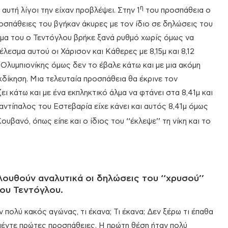
η
 αυτή λίγοι την είχαν προβλέψει. Στην 1
του προσπάθεια ο
ροσπάθειες του βγήκαν άκυρες με τον ίδιο σε δηλώσεις του
άλμα του ο Τεντόγλου βρήκε ξανά ρυθμό χωρίς όμως να
λεσμα αυτού οι Χάρισον και Κάθερες με 8,15μ και 8,12
Ολυμπιονίκης όμως δεν το έβαλε κάτω και με μια ακόμη
εκδίκηση. Μια τελευταία προσπάθεια θα έκρινε τον
ι κάτω και με ένα εκπληκτικό άλμα να φτάνει στα 8,41μ και
αντίπαλος του Εστεβαρία είχε κάνει και αυτός 8,41μ όμως
βανό, όπως είπε και ο ίδιος του ‘‘έκλεψε’’ τη νίκη και το
ουθούν αναλυτικά οι δηλώσεις του ‘‘χρυσού’’
ου Τεντόγλου.
ν πολύ κακός αγώνας, τι έκανα; Τι έκανα; Δεν ξέρω τι έπαθα
πέντε πρώτες προσπάθειες. Η πρώτη θέση ήταν πολύ