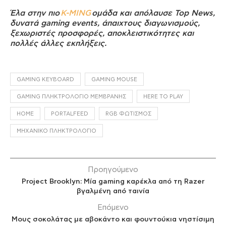
Έλα στην πιο
K-MING
ομάδα και απόλαυσε Top News,
δυνατά gaming events, άπαιχτους διαγωνισμούς,
ξεχωριστές προσφορές, αποκλειστικότητες και
πολλές άλλες εκπλήξεις.
GAMING KEYBOARD
GAMING MOUSE
GAMING ΠΛΗΚΤΡΟΛΌΓΙΟ ΜΕΜΒΡΆΝΗΣ
HERE TO PLAY
HOME
PORTALFEED
RGB ΦΩΤΙΣΜΌΣ
ΜΗΧΑΝΙΚΌ ΠΛΗΚΤΡΟΛΌΓΙΟ
Προηγούμενο
Project Brooklyn: Μία gaming καρέκλα από τη Razer
βγαλμένη από ταινία
Επόμενο
Μους σοκολάτας με αβοκάντο και φουντούκια νηστίσιμη