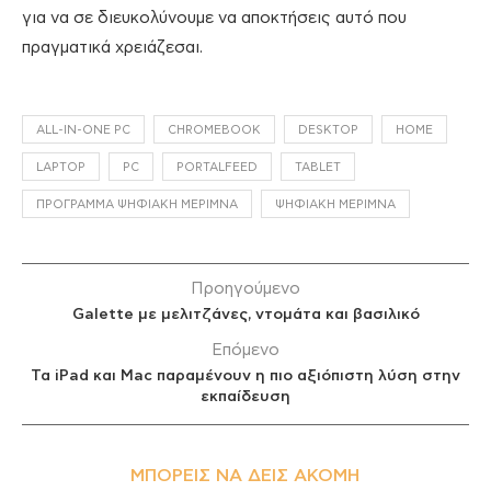
για να σε διευκολύνουμε να αποκτήσεις αυτό που
πραγματικά χρειάζεσαι.
ALL-IN-ONE PC
CHROMEBOOK
DESKTOP
HOME
LAPTOP
PC
PORTALFEED
TABLET
ΠΡΌΓΡΑΜΜΑ ΨΗΦΙΑΚΉ ΜΈΡΙΜΝΑ
ΨΗΦΙΑΚΉ ΜΈΡΙΜΝΑ
Προηγούμενο
Galette με μελιτζάνες, ντομάτα και βασιλικό
Επόμενο
Τα iPad και Mac παραμένουν η πιο αξιόπιστη λύση στην
εκπαίδευση
ΜΠΟΡΕΊΣ ΝΑ ΔΕΙΣ ΑΚΌΜΗ