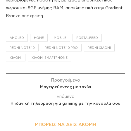
περιορισμένες ποσότητες με 128GB αποθηκευτικού
χώρου και 8GB μνήμης RAM, αποκλειστικά στην Gradient
Bronze απόχρωση.
AMOLED
HOME
MOBILE
PORTALFEED
REDMI NOTE 10
REDMI NOTE 10 PRO
REDMI XIAOMI
XIAOMI
XIAOMI SMARTPHONE
Προηγούμενο
Μαγειρεύοντας με ταχίνι
Επόμενο
Η ιδανική τηλεόραση για gaming με την κονσόλα σου
ΜΠΟΡΕΊΣ ΝΑ ΔΕΙΣ ΑΚΌΜΗ