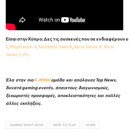
Είσαι
στην
Κύπρο;
Δες
τις
συσκευές
που
σε
ενδιαφέρουν
ε
5
,
PlayStation 4
,
Nintendo Switch
,
Xbox Series X, Xbox
Series S
,
PC
.
Έλα στην πιο
K-MING
ομάδα και απόλαυσε Top
News,
δυνατά gaming
events, άπαιχτους διαγωνισμούς,
ξεχωριστές προσφορές, αποκλειστικότητες και πολλές
άλλες εκπλήξεις.
GAMING RIGHT NOW
HERE TO PLAY
HOME